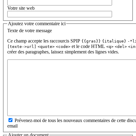
Votre site web
Ajoutez votre commentaire ici
Texte de votre message
Ce champ accepte les raccourcis SPIP
{{gras}}
{italique}
-*l
et le code HTML
[texte->url]
<quote>
<code>
<q>
<del>
<in
créer des paragraphes, laissez simplement des lignes vides.
Prévenez-moi de tous les nouveaux commentaires de cette discu
email
Ajouter un document