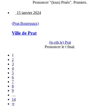
Prononcer "(lous) Pruès". Pruniers.
15 janvier 2024
(Prat-Bonrepaux)
Ville de Prat
(lo,eth,le) Prat
Prononcer le t final.
1
2
3
4
5
6
7
8
9
…
14
∞