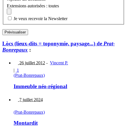
Extensions autorisées : toutes
Je veux recevoir la Newsletter
Lòcs (lieux-dits = toponymie, paysage...) de
Prat-
Bonrepaux
:
26 juillet 2012
-
Vincent P.
|
1
(Prat-Bonrepaux)
Immeuble néo-régional
7 juillet 2024
(Prat-Bonrepaux)
Montardit