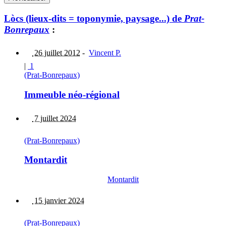
Lòcs (lieux-dits = toponymie, paysage...) de
Prat-
Bonrepaux
:
26 juillet 2012
-
Vincent P.
|
1
(Prat-Bonrepaux)
Immeuble néo-régional
7 juillet 2024
(Prat-Bonrepaux)
Montardit
Montardit
15 janvier 2024
(Prat-Bonrepaux)