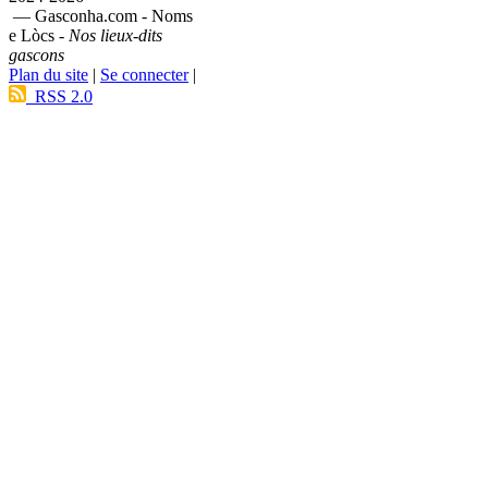
— Gasconha.com - Noms
e Lòcs -
Nos lieux-dits
gascons
Plan du site
|
Se connecter
|
RSS 2.0