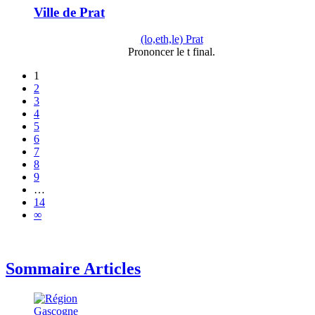
Ville de Prat
(lo,eth,le) Prat
Prononcer le t final.
1
2
3
4
5
6
7
8
9
…
14
∞
Sommaire Articles