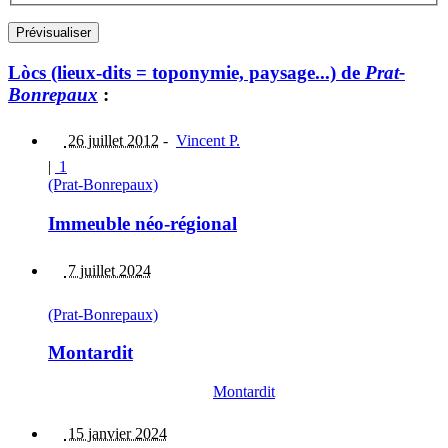
Lòcs (lieux-dits = toponymie, paysage...) de
Prat-
Bonrepaux
:
26 juillet 2012
-
Vincent P.
|
1
(Prat-Bonrepaux)
Immeuble néo-régional
7 juillet 2024
(Prat-Bonrepaux)
Montardit
Montardit
15 janvier 2024