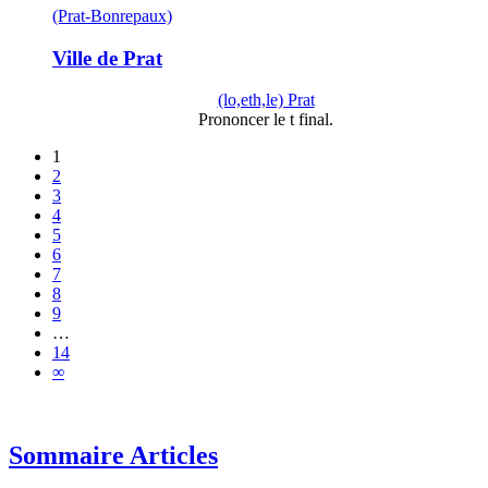
(Prat-Bonrepaux)
Ville de Prat
(lo,eth,le) Prat
Prononcer le t final.
1
2
3
4
5
6
7
8
9
…
14
∞
Sommaire Articles