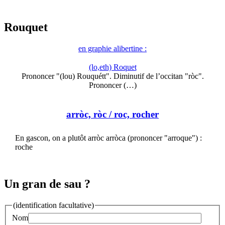
Rouquet
en graphie alibertine :
(lo,eth) Roquet
Prononcer "(lou) Rouquétt". Diminutif de l’occitan "ròc".
Prononcer (…)
arròc, ròc
/ roc, rocher
En gascon, on a plutôt arròc arròca (prononcer "arroque") :
roche
Un gran de sau ?
(identification facultative)
Nom