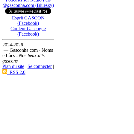
@gasconha.com (Bluesky)
Esprit GASCON
(Facebook)
Couleur Gascogne
(Facebook)
2024-2026
— Gasconha.com - Noms
e Lòcs -
Nos lieux-dits
gascons
Plan du site
|
Se connecter
|
RSS 2.0