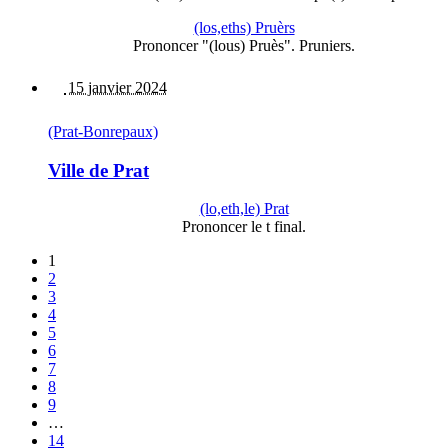
(los,eths) Pruèrs
Prononcer "(lous) Pruès". Pruniers.
15 janvier 2024
(Prat-Bonrepaux)
Ville de Prat
(lo,eth,le) Prat
Prononcer le t final.
1
2
3
4
5
6
7
8
9
…
14