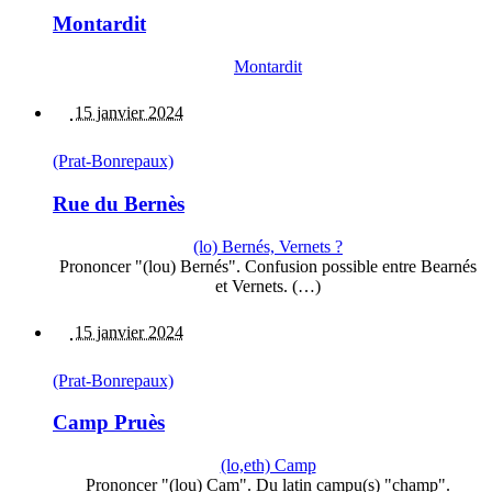
Montardit
Montardit
15 janvier 2024
(Prat-Bonrepaux)
Rue du Bernès
(lo) Bernés, Vernets ?
Prononcer "(lou) Bernés". Confusion possible entre Bearnés
et Vernets. (…)
15 janvier 2024
(Prat-Bonrepaux)
Camp Pruès
(lo,eth) Camp
Prononcer "(lou) Cam". Du latin campu(s) "champ".