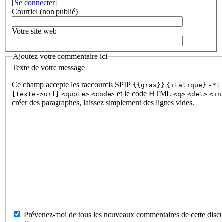
[
Se connecter
]
Courriel (non publié)
Votre site web
Ajoutez votre commentaire ici
Texte de votre message
Ce champ accepte les raccourcis SPIP
{{gras}}
{italique}
-*l
et le code HTML
[texte->url]
<quote>
<code>
<q>
<del>
<in
créer des paragraphes, laissez simplement des lignes vides.
Prévenez-moi de tous les nouveaux commentaires de cette discu