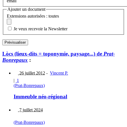
email
Ajouter un document
Extensions autorisées : toutes
Je veux recevoir la Newsletter
Lòcs (lieux-dits = toponymie, paysage...) de
Prat-
Bonrepaux
:
26 juillet 2012
-
Vincent P.
|
1
(Prat-Bonrepaux)
Immeuble néo-régional
7 juillet 2024
(Prat-Bonrepaux)