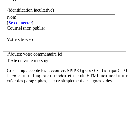
(identification facultative)
Nom
[
Se connecter
]
Courriel (non publié)
Votre site web
Ajoutez votre commentaire ici
Texte de votre message
Ce champ accepte les raccourcis SPIP
{{gras}}
{italique}
-*l
et le code HTML
[texte->url]
<quote>
<code>
<q>
<del>
<in
créer des paragraphes, laissez simplement des lignes vides.