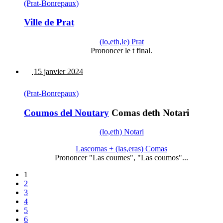
(Prat-Bonrepaux)
Ville de Prat
(lo,eth,le) Prat
Prononcer le t final.
15 janvier 2024
(Prat-Bonrepaux)
Coumos del Noutary
Comas deth Notari
(lo,eth) Notari
Lascomas + (las,eras) Comas
Prononcer "Las coumes", "Las coumos"...
1
2
3
4
5
6