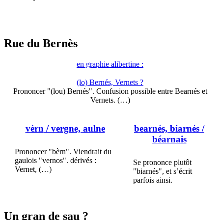
Rue du Bernès
en graphie alibertine :
(lo) Bernés, Vernets ?
Prononcer "(lou) Bernés". Confusion possible entre Bearnés et
Vernets. (…)
vèrn
/ vergne, aulne
bearnés, biarnés
/
béarnais
Prononcer "bèrn". Viendrait du
gaulois "vernos". dérivés :
Se prononce plutôt
Vernet, (…)
"biarnés", et s’écrit
parfois ainsi.
Un gran de sau ?