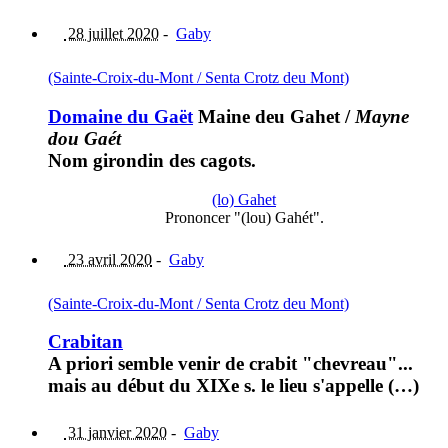
28 juillet 2020
-
Gaby
(Sainte-Croix-du-Mont / Senta Crotz deu Mont)
Domaine du Gaët
Maine deu Gahet
/
Mayne
dou Gaét
Nom girondin des cagots.
(lo) Gahet
Prononcer "(lou) Gahét".
23 avril 2020
-
Gaby
(Sainte-Croix-du-Mont / Senta Crotz deu Mont)
Crabitan
A priori semble venir de crabit "chevreau"...
mais au début du XIXe s. le lieu s'appelle (…)
31 janvier 2020
-
Gaby