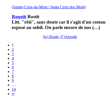
(Sainte-Croix-du-Mont / Senta Crotz deu Mont)
Roustit
Rostit
Litt. "rôti", sans doute car il s'agit d'un coteau
exposé au soleil. On parle encore de nos (…)
(lo) Rostit, (l’)Arrostit
1
2
3
4
5
6
7
8
9
…
14
∞