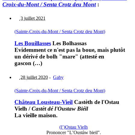
Croix-du-Mont / Senta Crotz deu Mont
:
3 juillet 2021
(Sainte-Croix-du-Mont / Senta Crotz deu Mont)
Les Bouillasses
Les Bolhassas
Evidemment ce n'est pas la boue, mais plutôt
un dérivé de bolh "mare" (attesté en
gascon (…)
28 juillet 2020
-
Gaby
(Sainte-Croix-du-Mont / Senta Crotz deu Mont)
Château Lousteau-Vieil
Castèth de l'Ostau
Vielh
/
Castèt dé l'Oustaw Biéil
La vieille maison.
(l’)Ostau Vielh
Prononcer "L’Oustàw bieil".