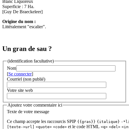
Blanc Liquoreux
Superficie : 7 Ha.
[Guy De Braeckeleer]
Origine du nom :
Littéralement "escalier".
Un gran de sau ?
(identification facultative)
Nom
[
Se connecter
]
Courriel (non publié)
Votre site web
Ajoutez votre commentaire ici
Texte de votre message
Ce champ accepte les raccourcis SPIP
{{gras}}
{italique}
-*l
et le code HTML
[texte->url]
<quote>
<code>
<q>
<del>
<in