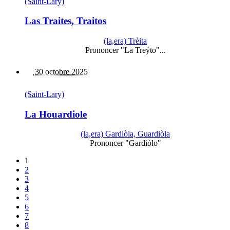
(Saint-Lary)
Las Traites, Traitos
(la,era) Trèita
Prononcer "La Treÿto"...
30 octobre 2025
(Saint-Lary)
La Houardiole
(la,era) Gardiòla, Guardiòla
Prononcer "Gardiòlo"
1
2
3
4
5
6
7
8