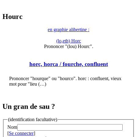
Hourc
en graphie alibertine :
(lo,eth) Horc
Prononcer "(lou) Hourc".
horc, horca
/ fourche, confluent
Prononcer "hourque" ou "hourco". horc : confluent, vieux
mot pour "lieu (…)
Un gran de sau ?
(identification facultative)
Nom
[
Se connecter
]