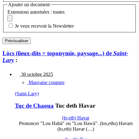
Ajouter un document
Extensions autorisées : toutes
Je veux recevoir la Newsletter
Lòcs (lieux-dits = toponymie, paysage...) de
Saint-
Lary
:
30 octobre 2025
Mauvaise coupure
(Saint-Lary)
Tuc de Chaoua
Tuc deth Havar
(lo,eth) Havar
Prononcer "Lou Habà" ou "Lou Hawà". (los,eths) Havars
(lo,eth) Havar (…)