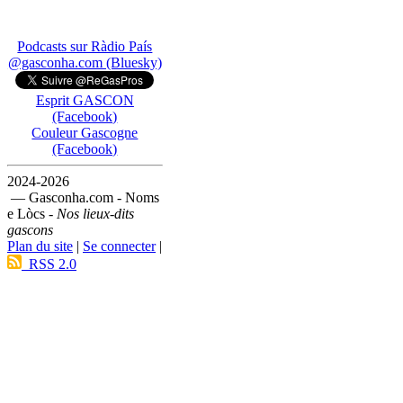
Podcasts sur Ràdio País
@gasconha.com (Bluesky)
Esprit GASCON
(Facebook)
Couleur Gascogne
(Facebook)
2024-2026
— Gasconha.com - Noms
e Lòcs -
Nos lieux-dits
gascons
Plan du site
|
Se connecter
|
RSS 2.0