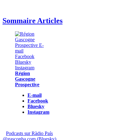
Sommaire Articles
Région
Gascogne
Prospective
E-mail
Facebook
Bluesky
Instagram
Podcasts sur Ràdio País
@gasconha.com (Bluesky)