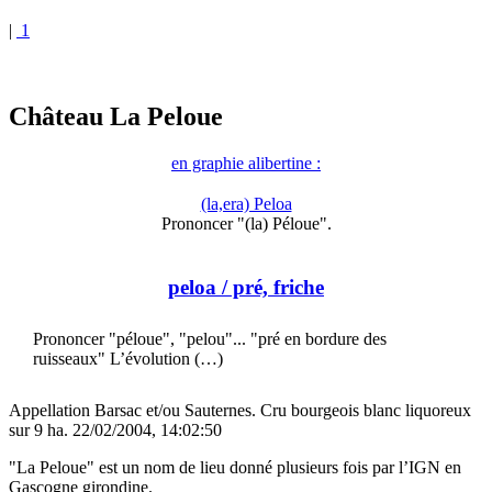
|
1
Château La Peloue
en graphie alibertine :
(la,era) Peloa
Prononcer "(la) Péloue".
peloa
/ pré, friche
Prononcer "péloue", "pelou"... "pré en bordure des
ruisseaux" L’évolution (…)
Appellation Barsac et/ou Sauternes. Cru bourgeois blanc liquoreux
sur 9 ha. 22/02/2004, 14:02:50
"La Peloue" est un nom de lieu donné plusieurs fois par l’IGN en
Gascogne girondine.