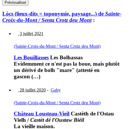
Lòcs (lieux-dits = toponymie, paysage...) de
Sainte-
Croix-du-Mont / Senta Crotz deu Mont
:
3 juillet 2021
(Sainte-Croix-du-Mont / Senta Crotz deu Mont)
Les Bouillasses
Les Bolhassas
Evidemment ce n'est pas la boue, mais plutôt
un dérivé de bolh "mare" (attesté en
gascon (…)
28 juillet 2020
-
Gaby
(Sainte-Croix-du-Mont / Senta Crotz deu Mont)
Château Lousteau-Vieil
Castèth de l'Ostau
Vielh
/
Castèt dé l'Oustaw Biéil
La vieille maison.