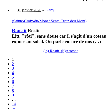
31 janvier 2020
-
Gaby
(Sainte-Croix-du-Mont / Senta Crotz deu Mont)
Roustit
Rostit
Litt. "rôti", sans doute car il s'agit d'un coteau
exposé au soleil. On parle encore de nos (…)
(lo) Rostit, (l’)Arrostit
1
2
3
4
5
6
7
8
9
…
14
∞