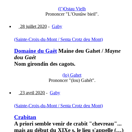
(l’)Ostau Vielh
Prononcer "L’Oustàw bieil".
28 juillet 2020
-
Gaby
(Sainte-Croix-du-Mont / Senta Crotz deu Mont)
Domaine du Gaët
Maine deu Gahet
/
Mayne
dou Gaét
Nom girondin des cagots.
(lo) Gahet
Prononcer "(lou) Gahét".
23 avril 2020
-
Gaby
(Sainte-Croix-du-Mont / Senta Crotz deu Mont)
Crabitan
A priori semble venir de crabit "chevreau"...
mais au début du XIXe s. le lieu s'appelle (…)