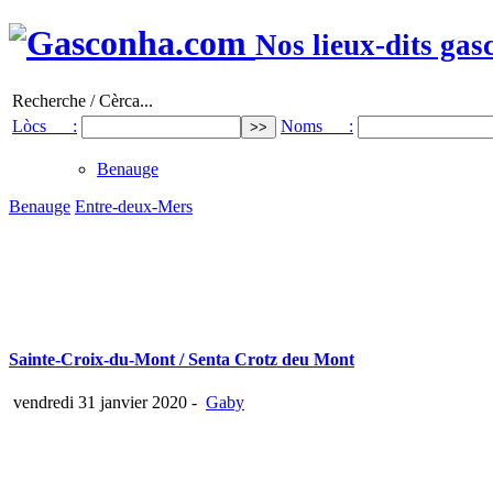
Nos lieux-dits gas
Recherche / Cèrca...
Lòcs :
Noms :
Benauge
Benauge
Entre-deux-Mers
Sainte-Croix-du-Mont / Senta Crotz deu Mont
vendredi 31 janvier 2020
-
Gaby