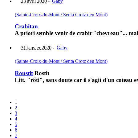
23 avril 2020
-
Gaby
(Sainte-Croix-du-Mont / Senta Crotz deu Mont)
Crabitan
A priori semble venir de crabit "chevreau"... mai
31 janvier 2020
-
Gaby
(Sainte-Croix-du-Mont / Senta Crotz deu Mont)
Roustit
Rostit
Litt. "rôti", sans doute car il s'agit d'un coteau
1
2
3
4
5
6
7