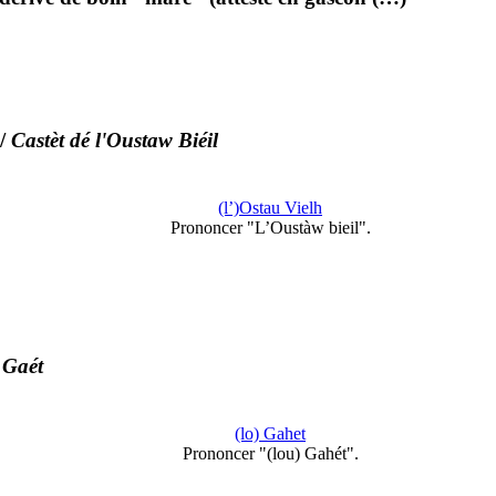
/
Castèt dé l'Oustaw Biéil
(l’)Ostau Vielh
Prononcer "L’Oustàw bieil".
 Gaét
(lo) Gahet
Prononcer "(lou) Gahét".