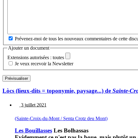
Prévenez-moi de tous les nouveaux commentaires de cette discu
Ajouter un document
Extensions autorisées : toutes
Je veux recevoir la Newsletter
Lòcs (lieux-dits = toponymie, paysage...) de
Sainte-Cr
3 juillet 2021
(Sainte-Croix-du-Mont / Senta Crotz deu Mont)
Les Bouillasses
Les Bolhassas
Evidemment ce n'est pas la boue, mais plutôt un