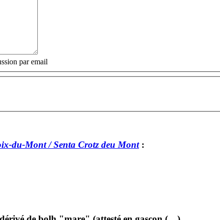
ssion par email
oix-du-Mont / Senta Crotz deu Mont
:
 dérivé de bolh "mare" (attesté en gascon (…)