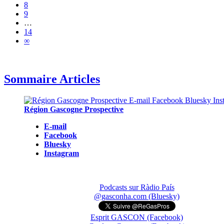
8
9
…
14
∞
Sommaire Articles
Région Gascogne Prospective
E-mail
Facebook
Bluesky
Instagram
Podcasts sur Ràdio País
@gasconha.com (Bluesky)
Esprit GASCON (Facebook)