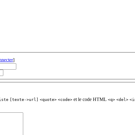
nnecter
]
et le code HTML
iste
[texte->url]
<quote>
<code>
<q>
<del>
<i