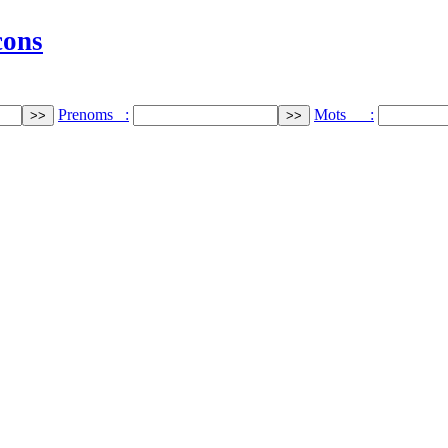
cons
Prenoms :
Mots :