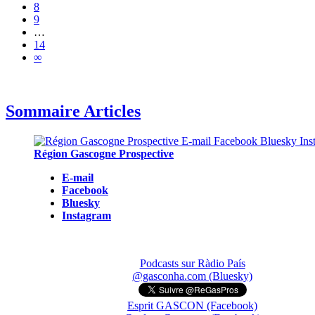
8
9
…
14
∞
Sommaire Articles
Région Gascogne Prospective
E-mail
Facebook
Bluesky
Instagram
Podcasts sur Ràdio País
@gasconha.com (Bluesky)
Esprit GASCON (Facebook)