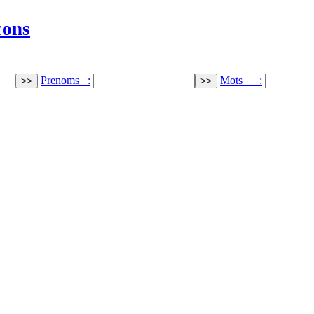
cons
Prenoms :
Mots :