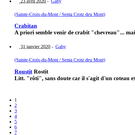
23 avril 2020
-
Gaby
(Sainte-Croix-du-Mont / Senta Crotz deu Mont)
Crabitan
A priori semble venir de crabit "chevreau"... mai
31 janvier 2020
-
Gaby
(Sainte-Croix-du-Mont / Senta Crotz deu Mont)
Roustit
Rostit
Litt. "rôti", sans doute car il s'agit d'un coteau
1
2
3
4
5
6
7