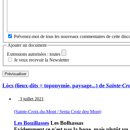
Prévenez-moi de tous les nouveaux commentaires de cette discu
Ajouter un document
Extensions autorisées : toutes
Je veux recevoir la Newsletter
Lòcs (lieux-dits = toponymie, paysage...) de
Sainte-Cr
3 juillet 2021
(Sainte-Croix-du-Mont / Senta Crotz deu Mont)
Les Bouillasses
Les Bolhassas
Evidemment ce n'est pas la boue, mais plutôt un