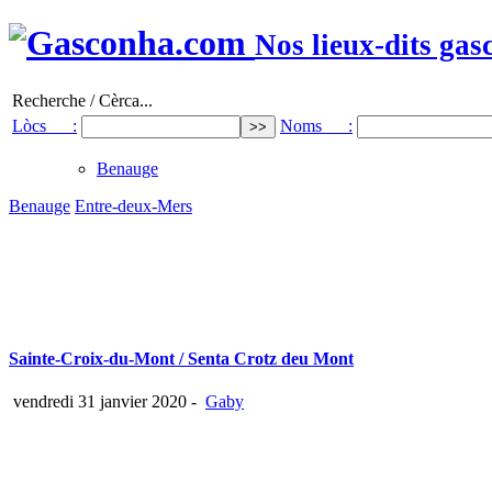
Nos lieux-dits gas
Recherche / Cèrca...
Lòcs :
Noms :
Benauge
Benauge
Entre-deux-Mers
Sainte-Croix-du-Mont / Senta Crotz deu Mont
vendredi 31 janvier 2020
-
Gaby