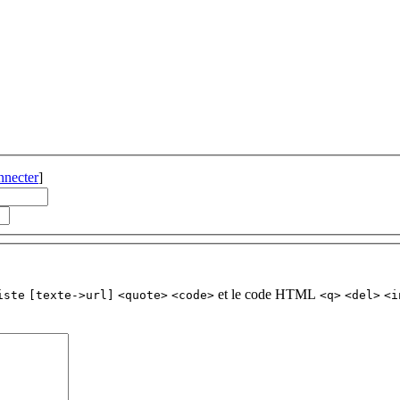
nnecter
]
et le code HTML
iste
[texte->url]
<quote>
<code>
<q>
<del>
<i