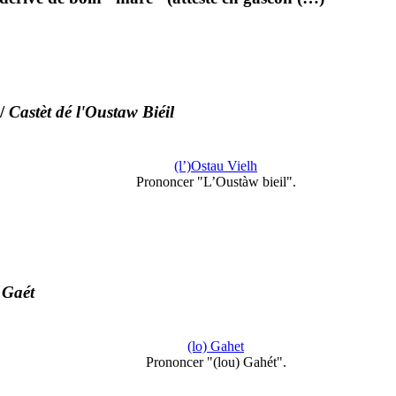
/
Castèt dé l'Oustaw Biéil
(l’)Ostau Vielh
Prononcer "L’Oustàw bieil".
 Gaét
(lo) Gahet
Prononcer "(lou) Gahét".