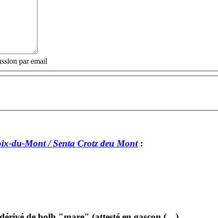
ssion par email
oix-du-Mont / Senta Crotz deu Mont
:
 dérivé de bolh "mare" (attesté en gascon (…)