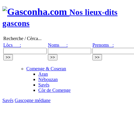
Nos lieux-dits
gascons
Recherche / Cèrca...
Lòcs :
Noms :
Prenoms :
Comenge & Coseran
Aran
Nébouzan
Savés
Còr de Comenge
Savés
Gascogne médiane