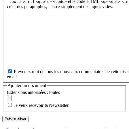
et le code HTML
[texte->url]
<quote>
<code>
<q>
<del>
<in
créer des paragraphes, laissez simplement des lignes vides.
Prévenez-moi de tous les nouveaux commentaires de cette discu
email
Ajouter un document
Extensions autorisées : toutes
Je veux recevoir la Newsletter