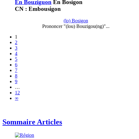
En Bouziguon
En Bosigon
CN : Embousigon
(lo) Bosigon
Prononcer "(lou) Bouzigou(ng)"...
1
2
3
4
5
6
7
8
9
…
12
∞
Sommaire Articles