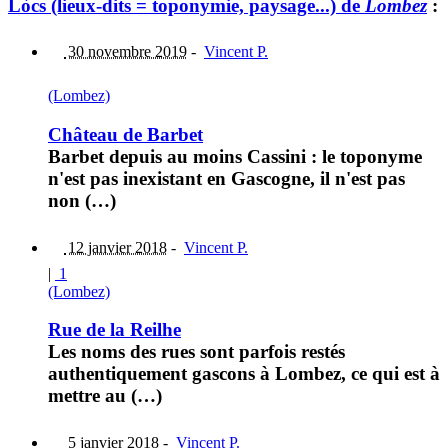
Lòcs (lieux-dits = toponymie, paysage...) de
Lombez
:
30 novembre 2019
-
Vincent P.
(Lombez)
Château de Barbet
Barbet depuis au moins Cassini : le toponyme
n'est pas inexistant en Gascogne, il n'est pas
non (…)
12 janvier 2018
-
Vincent P.
|
1
(Lombez)
Rue de la Reilhe
Les noms des rues sont parfois restés
authentiquement gascons à Lombez, ce qui est à
mettre au (…)
5 janvier 2018
-
Vincent P.