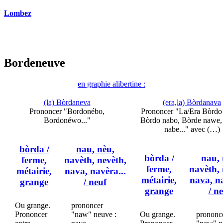
Lombez
Bordeneuve
en graphie alibertine :
(la) Bòrdaneva
(era,la) Bòrdanava
Prononcer "Bordonébo,
Prononcer "La/Era Bòrdo
Bordonéwo..."
Bòrdo nabo, Bòrde nawe,
nabe..." avec (…)
bòrda
/
nau, nèu,
bòrda
/
nau, 
ferme,
navèth, nevèth,
ferme,
navèth, 
métairie,
nava, navèra...
métairie,
nava, na
grange
/ neuf
grange
/ n
Ou grange.
prononcer
Prononcer
"naw" neuve :
Ou grange.
prononc