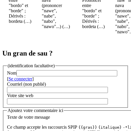
entre
nava
Prononcer
"naw" n
"bordo" et
(prononcer
entre
nava
"borde" ;
"nawe",
"bordo" et
(pronon
Dérivés :
"nabe",
"borde" ;
"nawe",
bordeta (…)
"nabo",
Dérivés :
"nabe",
"nawo"...) (…)
bordeta (…)
"nabo",
"nawo".
Un gran de sau ?
(identification facultative)
Nom
[
Se connecter
]
Courriel (non publié)
Votre site web
Ajoutez votre commentaire ici
Texte de votre message
Ce champ accepte les raccourcis SPIP
{{gras}}
{italique}
-*l