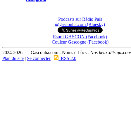
Podcasts sur Ràdio País
@gasconha.com (Bluesky)
Esprit GASCON (Facebook)
Couleur Gascogne (Facebook)
2024-2026 — Gasconha.com - Noms e Lòcs -
Nos lieux-dits gascon
Plan du site
|
Se connecter
|
RSS 2.0