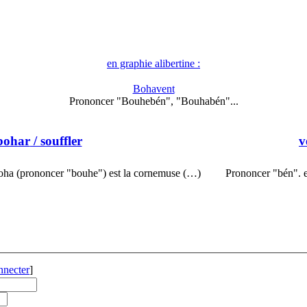
en graphie alibertine :
Bohavent
Prononcer "Bouhebén", "Bouhabén"...
bohar
/ souffler
v
oha (prononcer "bouhe") est la cornemuse (…)
Prononcer "bén". e
nnecter
]