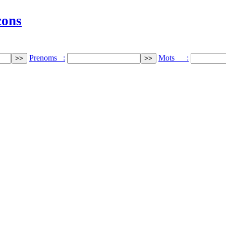
cons
Prenoms :
Mots :