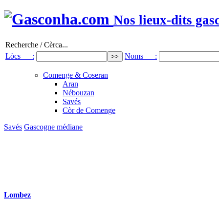
Nos lieux-dits gas
Recherche / Cèrca...
Lòcs :
Noms :
Comenge & Coseran
Aran
Nébouzan
Savés
Còr de Comenge
Savés
Gascogne médiane
Lombez