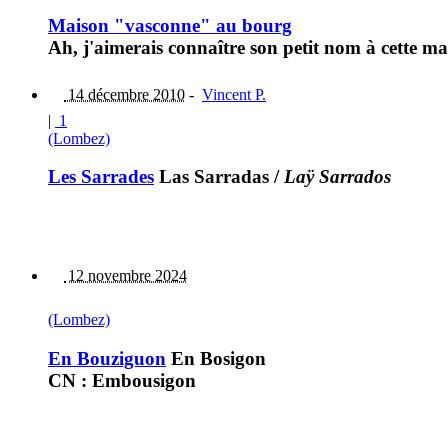
Maison "vasconne" au bourg
Ah, j'aimerais connaître son petit nom à cette m
14 décembre 2010
-
Vincent P.
|
1
(Lombez)
Les Sarrades
Las Sarradas
/
Laÿ Sarrados
12 novembre 2024
(Lombez)
En Bouziguon
En Bosigon
CN : Embousigon