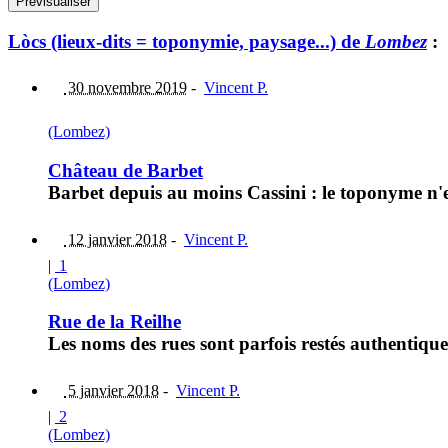
Lòcs (lieux-dits = toponymie, paysage...) de
Lombez
:
30 novembre 2019
-
Vincent P.
(Lombez)
Château de Barbet
Barbet depuis au moins Cassini : le toponyme n'e
12 janvier 2018
-
Vincent P.
|
1
(Lombez)
Rue de la Reilhe
Les noms des rues sont parfois restés authentiqu
5 janvier 2018
-
Vincent P.
|
2
(Lombez)