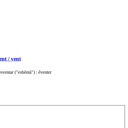
ent
/ vent
sventar ("esbéntà") : éventer