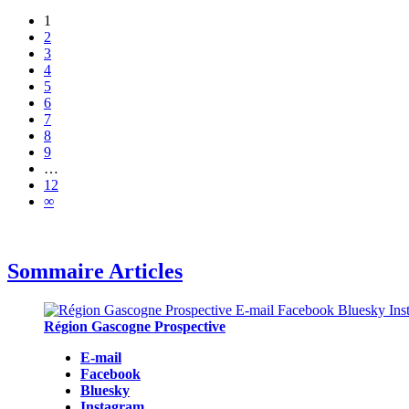
1
2
3
4
5
6
7
8
9
…
12
∞
Sommaire Articles
Région Gascogne Prospective
E-mail
Facebook
Bluesky
Instagram