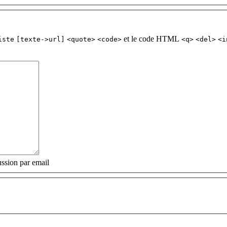
et le code HTML
iste
[texte->url]
<quote>
<code>
<q>
<del>
<i
ssion par email