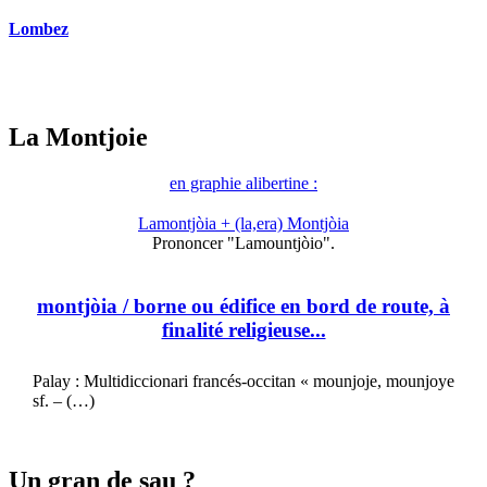
Lombez
La Montjoie
en graphie alibertine :
Lamontjòia + (la,era) Montjòia
Prononcer "Lamountjòio".
montjòia
/ borne ou édifice en bord de route, à
finalité religieuse...
Palay : Multidiccionari francés-occitan « mounjoje, mounjoye
sf. – (…)
Un gran de sau ?