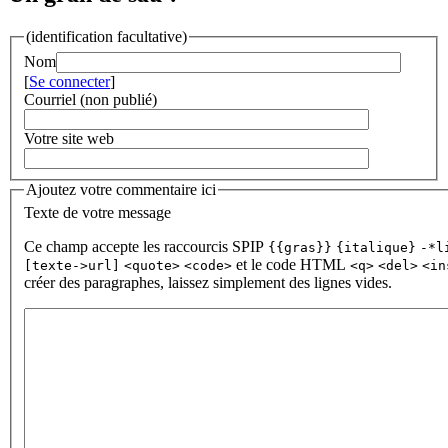
(identification facultative)
Nom
[
Se connecter
]
Courriel (non publié)
Votre site web
Ajoutez votre commentaire ici
Texte de votre message
Ce champ accepte les raccourcis SPIP
{{gras}}
{italique}
-*l
et le code HTML
[texte->url]
<quote>
<code>
<q>
<del>
<in
créer des paragraphes, laissez simplement des lignes vides.