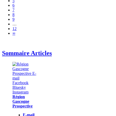
5
6
7
8
9
…
12
∞
Sommaire Articles
Région
Gascogne
Prospective
E-mail