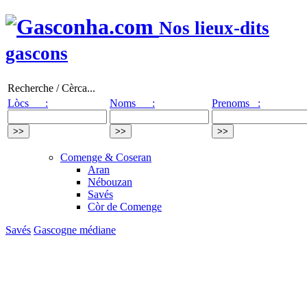
Nos lieux-dits
gascons
Recherche / Cèrca...
Lòcs :
Noms :
Prenoms :
Comenge & Coseran
Aran
Nébouzan
Savés
Còr de Comenge
Savés
Gascogne médiane