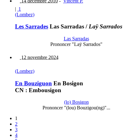
14 décembre 2010
-
Vincent P.
|
1
(Lombez)
Les Sarrades
Las Sarradas
/
Laÿ Sarrados
Las Sarradas
Prononcer "Laÿ Sarrados"
12 novembre 2024
(Lombez)
En Bouziguon
En Bosigon
CN : Embousigon
(lo) Bosigon
Prononcer "(lou) Bouzigou(ng)"...
1
2
3
4