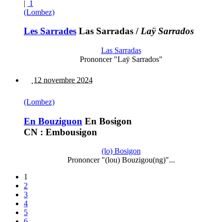
|
1
(Lombez)
Les Sarrades
Las Sarradas
/
Laÿ Sarrados
Las Sarradas
Prononcer "Laÿ Sarrados"
12 novembre 2024
(Lombez)
En Bouziguon
En Bosigon
CN : Embousigon
(lo) Bosigon
Prononcer "(lou) Bouzigou(ng)"...
1
2
3
4
5
6