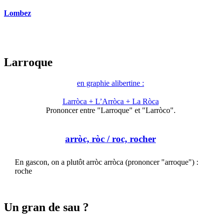
Lombez
Larroque
en graphie alibertine :
Larròca + L’Arròca + La Ròca
Prononcer entre "Larroque" et "Larròco".
arròc, ròc
/ roc, rocher
En gascon, on a plutôt arròc arròca (prononcer "arroque") :
roche
Un gran de sau ?