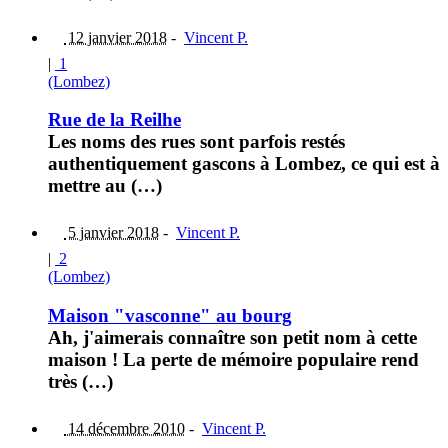
12 janvier 2018
-
Vincent P.
|
1
(Lombez)
Rue de la Reilhe
Les noms des rues sont parfois restés
authentiquement gascons à Lombez, ce qui est à
mettre au (…)
5 janvier 2018
-
Vincent P.
|
2
(Lombez)
Maison "vasconne" au bourg
Ah, j'aimerais connaître son petit nom à cette
maison ! La perte de mémoire populaire rend
très (…)
14 décembre 2010
-
Vincent P.