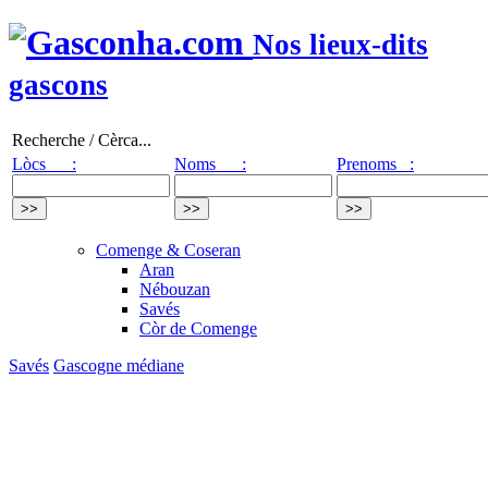
Nos lieux-dits
gascons
Recherche / Cèrca...
Lòcs :
Noms :
Prenoms :
Comenge & Coseran
Aran
Nébouzan
Savés
Còr de Comenge
Savés
Gascogne médiane