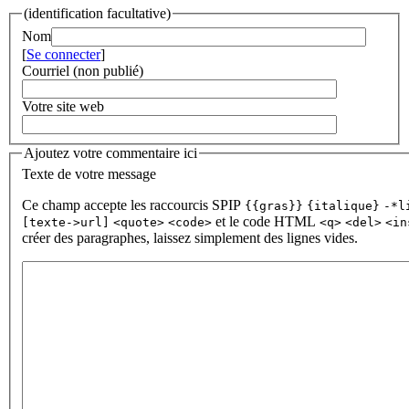
(identification facultative)
Nom
[
Se connecter
]
Courriel (non publié)
Votre site web
Ajoutez votre commentaire ici
Texte de votre message
Ce champ accepte les raccourcis SPIP
{{gras}}
{italique}
-*l
et le code HTML
[texte->url]
<quote>
<code>
<q>
<del>
<in
créer des paragraphes, laissez simplement des lignes vides.