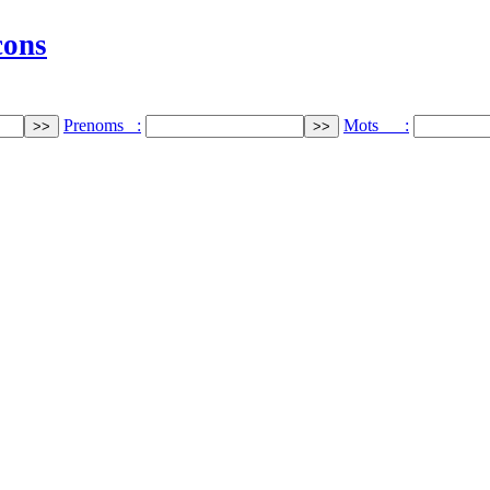
cons
Prenoms :
Mots :