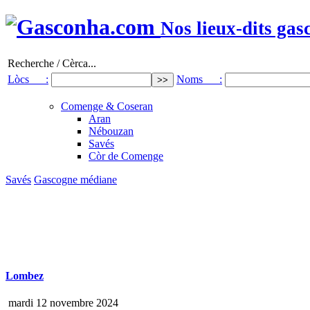
Nos lieux-dits gas
Recherche / Cèrca...
Lòcs :
Noms :
Comenge & Coseran
Aran
Nébouzan
Savés
Còr de Comenge
Savés
Gascogne médiane
Lombez
mardi 12 novembre 2024