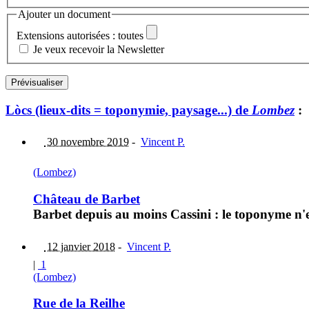
Ajouter un document
Extensions autorisées : toutes
Je veux recevoir la Newsletter
Lòcs (lieux-dits = toponymie, paysage...) de
Lombez
:
30 novembre 2019
-
Vincent P.
(Lombez)
Château de Barbet
Barbet depuis au moins Cassini : le toponyme n'e
12 janvier 2018
-
Vincent P.
|
1
(Lombez)
Rue de la Reilhe