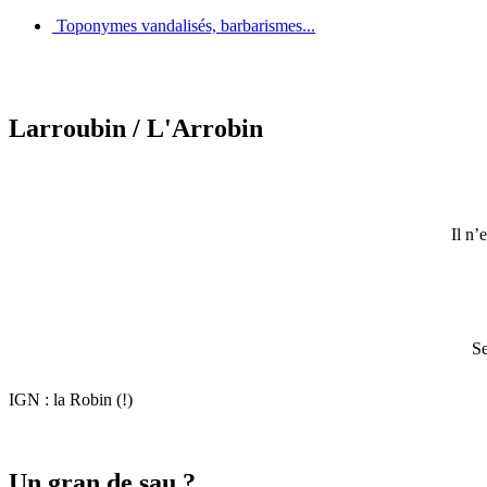
Toponymes vandalisés, barbarismes...
Larroubin
/ L'Arrobin
Il n’
Se
IGN : la Robin (!)
Un gran de sau ?