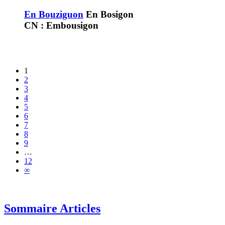
En Bouziguon
En Bosigon
CN : Embousigon
1
2
3
4
5
6
7
8
9
…
12
∞
Sommaire Articles