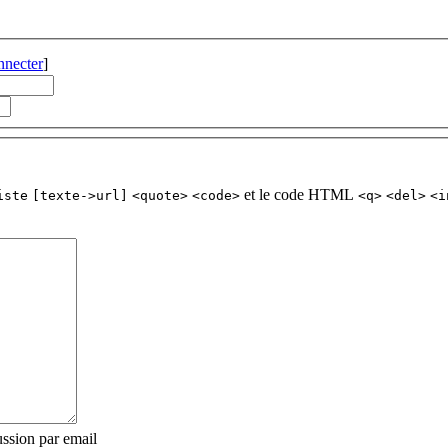
nnecter
]
et le code HTML
iste
[texte->url]
<quote>
<code>
<q>
<del>
<i
ssion par email