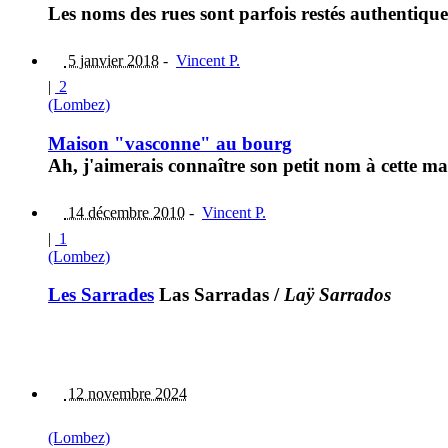
Les noms des rues sont parfois restés authentiqu
5 janvier 2018
-
Vincent P.
|
2
(Lombez)
Maison "vasconne" au bourg
Ah, j'aimerais connaître son petit nom à cette m
14 décembre 2010
-
Vincent P.
|
1
(Lombez)
Les Sarrades
Las Sarradas
/
Laÿ Sarrados
12 novembre 2024
(Lombez)