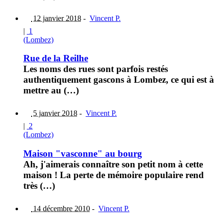
12 janvier 2018
-
Vincent P.
|
1
(Lombez)
Rue de la Reilhe
Les noms des rues sont parfois restés
authentiquement gascons à Lombez, ce qui est à
mettre au (…)
5 janvier 2018
-
Vincent P.
|
2
(Lombez)
Maison "vasconne" au bourg
Ah, j'aimerais connaître son petit nom à cette
maison ! La perte de mémoire populaire rend
très (…)
14 décembre 2010
-
Vincent P.