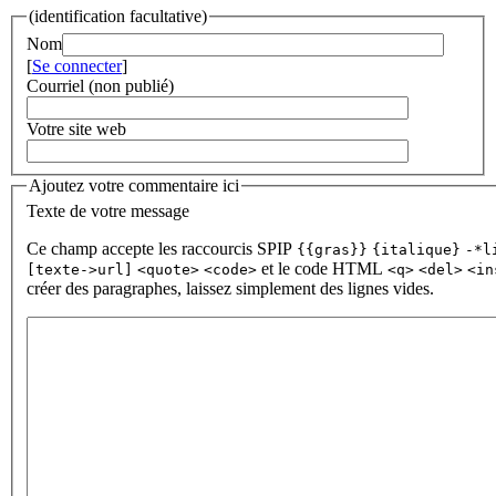
(identification facultative)
Nom
[
Se connecter
]
Courriel (non publié)
Votre site web
Ajoutez votre commentaire ici
Texte de votre message
Ce champ accepte les raccourcis SPIP
{{gras}}
{italique}
-*l
et le code HTML
[texte->url]
<quote>
<code>
<q>
<del>
<in
créer des paragraphes, laissez simplement des lignes vides.