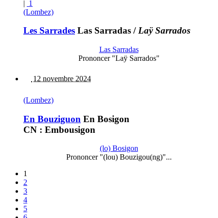
|
1
(Lombez)
Les Sarrades
Las Sarradas
/
Laÿ Sarrados
Las Sarradas
Prononcer "Laÿ Sarrados"
12 novembre 2024
(Lombez)
En Bouziguon
En Bosigon
CN : Embousigon
(lo) Bosigon
Prononcer "(lou) Bouzigou(ng)"...
1
2
3
4
5
6