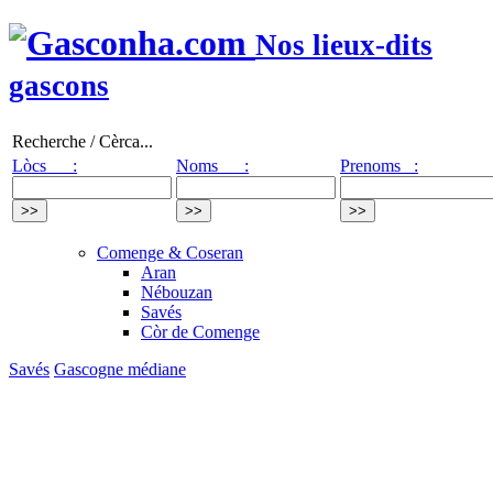
Nos lieux-dits
gascons
Recherche / Cèrca...
Lòcs :
Noms :
Prenoms :
Comenge & Coseran
Aran
Nébouzan
Savés
Còr de Comenge
Savés
Gascogne médiane