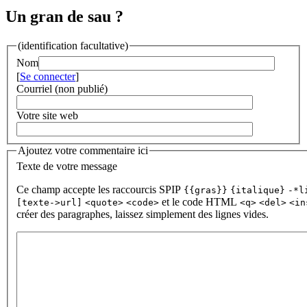
Un gran de sau ?
(identification facultative)
Nom
[
Se connecter
]
Courriel (non publié)
Votre site web
Ajoutez votre commentaire ici
Texte de votre message
Ce champ accepte les raccourcis SPIP
{{gras}}
{italique}
-*l
et le code HTML
[texte->url]
<quote>
<code>
<q>
<del>
<in
créer des paragraphes, laissez simplement des lignes vides.