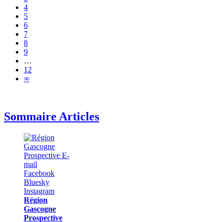
4
5
6
7
8
9
…
12
∞
Sommaire Articles
Région
Gascogne
Prospective