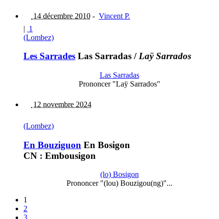
14 décembre 2010
-
Vincent P.
|
1
(Lombez)
Les Sarrades
Las Sarradas
/
Laÿ Sarrados
Las Sarradas
Prononcer "Laÿ Sarrados"
12 novembre 2024
(Lombez)
En Bouziguon
En Bosigon
CN : Embousigon
(lo) Bosigon
Prononcer "(lou) Bouzigou(ng)"...
1
2
3