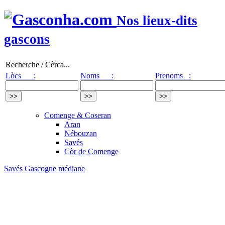
Nos lieux-dits
gascons
Recherche / Cèrca...
Lòcs :
Noms :
Prenoms :
Comenge & Coseran
Aran
Nébouzan
Savés
Còr de Comenge
Savés
Gascogne médiane