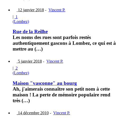
12 janvier 2018
-
Vincent P.
|
1
(Lombez)
Rue de la Reilhe
Les noms des rues sont parfois restés
authentiquement gascons à Lombez, ce qui est à
mettre au (…)
5 janvier 2018
-
Vincent P.
|
2
(Lombez)
Maison "vasconne" au bourg
Ah, j'aimerais connaître son petit nom à cette
maison ! La perte de mémoire populaire rend
très (…)
14 décembre 2010
-
Vincent P.