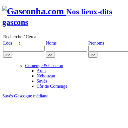
Nos lieux-dits
gascons
Recherche / Cèrca...
Lòcs :
Noms :
Prenoms :
Comenge & Coseran
Aran
Nébouzan
Savés
Còr de Comenge
Savés
Gascogne médiane