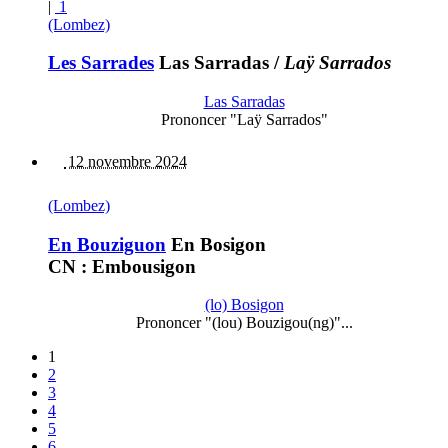
|
1
(Lombez)
Les Sarrades
Las Sarradas
/
Laÿ Sarrados
Las Sarradas
Prononcer "Laÿ Sarrados"
12 novembre 2024
(Lombez)
En Bouziguon
En Bosigon
CN : Embousigon
(lo) Bosigon
Prononcer "(lou) Bouzigou(ng)"...
1
2
3
4
5
6