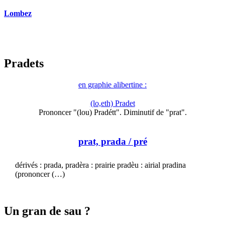
Lombez
Pradets
en graphie alibertine :
(lo,eth) Pradet
Prononcer "(lou) Pradétt". Diminutif de "prat".
prat, prada
/ pré
dérivés : prada, pradèra : prairie pradèu : airial pradina
(prononcer (…)
Un gran de sau ?