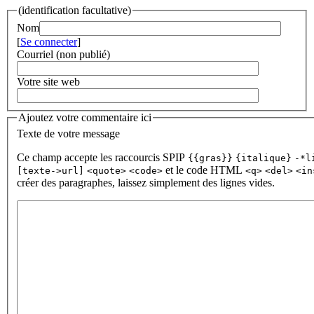
(identification facultative)
Nom
[
Se connecter
]
Courriel (non publié)
Votre site web
Ajoutez votre commentaire ici
Texte de votre message
Ce champ accepte les raccourcis SPIP
{{gras}}
{italique}
-*l
et le code HTML
[texte->url]
<quote>
<code>
<q>
<del>
<in
créer des paragraphes, laissez simplement des lignes vides.