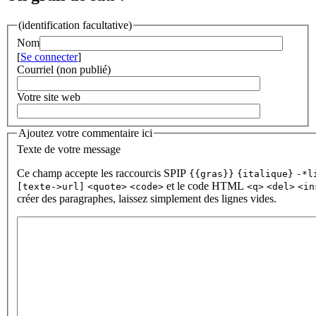
(identification facultative)
Nom
[
Se connecter
]
Courriel (non publié)
Votre site web
Ajoutez votre commentaire ici
Texte de votre message
Ce champ accepte les raccourcis SPIP
{{gras}}
{italique}
-*l
et le code HTML
[texte->url]
<quote>
<code>
<q>
<del>
<in
créer des paragraphes, laissez simplement des lignes vides.