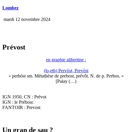
Lombez
mardi 12 novembre 2024
Prévost
en graphie alibertine :
(lo,eth) Pervòst, Prevòst
« perbòst sm. Métathèse de prebost, prévôt. N. de p. Perbos. »
[Palay (…)
IGN 1950, CN : Prévot
IGN : le Prébosc
FANTOIR : Prevost
Un gran de sau ?