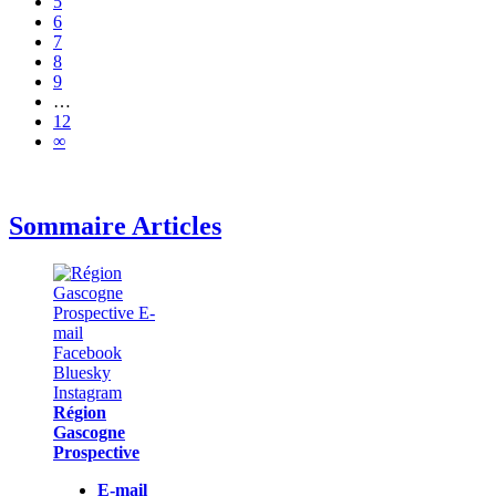
5
6
7
8
9
…
12
∞
Sommaire Articles
Région
Gascogne
Prospective
E-mail