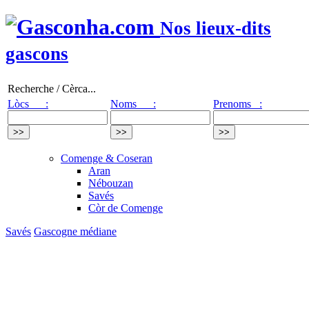
Nos lieux-dits
gascons
Recherche / Cèrca...
Lòcs :
Noms :
Prenoms :
Comenge & Coseran
Aran
Nébouzan
Savés
Còr de Comenge
Savés
Gascogne médiane