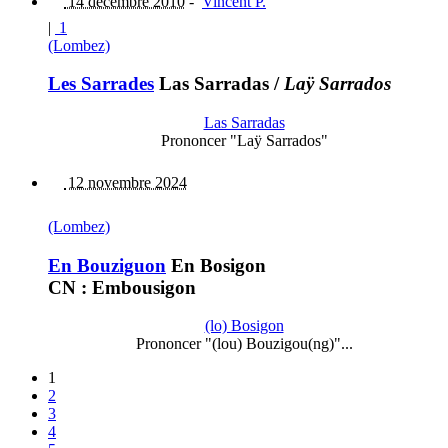
14 décembre 2010
-
Vincent P.
|
1
(Lombez)
Les Sarrades
Las Sarradas
/
Laÿ Sarrados
Las Sarradas
Prononcer "Laÿ Sarrados"
12 novembre 2024
(Lombez)
En Bouziguon
En Bosigon
CN : Embousigon
(lo) Bosigon
Prononcer "(lou) Bouzigou(ng)"...
1
2
3
4