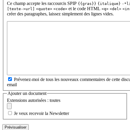
Ce champ accepte les raccourcis SPIP
{{gras}}
{italique}
-*l
et le code HTML
[texte->url]
<quote>
<code>
<q>
<del>
<in
créer des paragraphes, laissez simplement des lignes vides.
Prévenez-moi de tous les nouveaux commentaires de cette discu
email
Ajouter un document
Extensions autorisées : toutes
Je veux recevoir la Newsletter