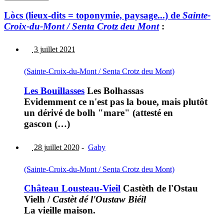
Lòcs (lieux-dits = toponymie, paysage...) de
Sainte-
Croix-du-Mont / Senta Crotz deu Mont
:
3 juillet 2021
(Sainte-Croix-du-Mont / Senta Crotz deu Mont)
Les Bouillasses
Les Bolhassas
Evidemment ce n'est pas la boue, mais plutôt
un dérivé de bolh "mare" (attesté en
gascon (…)
28 juillet 2020
-
Gaby
(Sainte-Croix-du-Mont / Senta Crotz deu Mont)
Château Lousteau-Vieil
Castèth de l'Ostau
Vielh
/
Castèt dé l'Oustaw Biéil
La vieille maison.