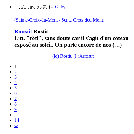
31 janvier 2020
-
Gaby
(Sainte-Croix-du-Mont / Senta Crotz deu Mont)
Roustit
Rostit
Litt. "rôti", sans doute car il s'agit d'un coteau
exposé au soleil. On parle encore de nos (…)
(lo) Rostit, (l’)Arrostit
1
2
3
4
5
6
7
8
9
…
14
∞