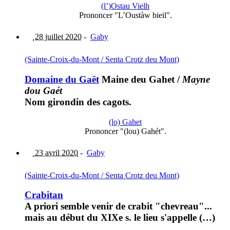
(l’)Ostau Vielh
Prononcer "L’Oustàw bieil".
28 juillet 2020
-
Gaby
(Sainte-Croix-du-Mont / Senta Crotz deu Mont)
Domaine du Gaët
Maine deu Gahet
/
Mayne
dou Gaét
Nom girondin des cagots.
(lo) Gahet
Prononcer "(lou) Gahét".
23 avril 2020
-
Gaby
(Sainte-Croix-du-Mont / Senta Crotz deu Mont)
Crabitan
A priori semble venir de crabit "chevreau"...
mais au début du XIXe s. le lieu s'appelle (…)