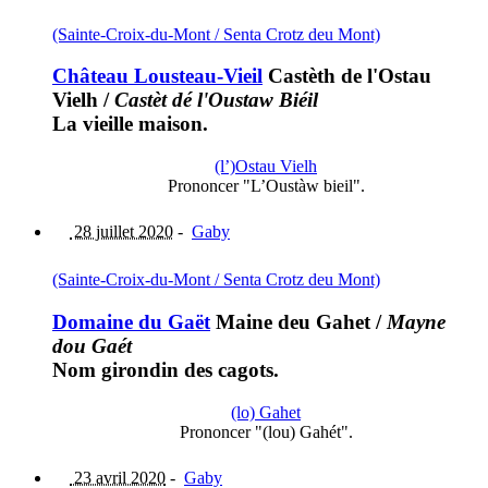
(Sainte-Croix-du-Mont / Senta Crotz deu Mont)
Château Lousteau-Vieil
Castèth de l'Ostau
Vielh
/
Castèt dé l'Oustaw Biéil
La vieille maison.
(l’)Ostau Vielh
Prononcer "L’Oustàw bieil".
28 juillet 2020
-
Gaby
(Sainte-Croix-du-Mont / Senta Crotz deu Mont)
Domaine du Gaët
Maine deu Gahet
/
Mayne
dou Gaét
Nom girondin des cagots.
(lo) Gahet
Prononcer "(lou) Gahét".
23 avril 2020
-
Gaby