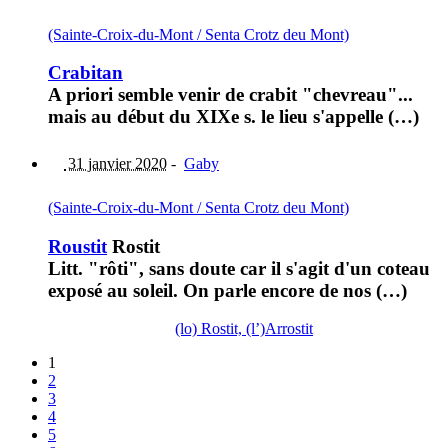
(Sainte-Croix-du-Mont / Senta Crotz deu Mont)
Crabitan
A priori semble venir de crabit "chevreau"...
mais au début du XIXe s. le lieu s'appelle (…)
31 janvier 2020
-
Gaby
(Sainte-Croix-du-Mont / Senta Crotz deu Mont)
Roustit
Rostit
Litt. "rôti", sans doute car il s'agit d'un coteau
exposé au soleil. On parle encore de nos (…)
(lo) Rostit, (l’)Arrostit
1
2
3
4
5