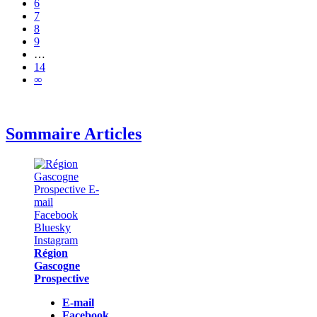
6
7
8
9
…
14
∞
Sommaire Articles
Région
Gascogne
Prospective
E-mail
Facebook