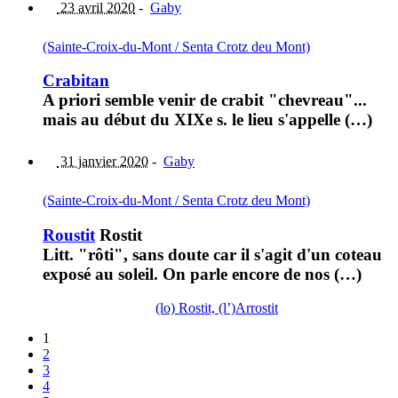
23 avril 2020
-
Gaby
(Sainte-Croix-du-Mont / Senta Crotz deu Mont)
Crabitan
A priori semble venir de crabit "chevreau"...
mais au début du XIXe s. le lieu s'appelle (…)
31 janvier 2020
-
Gaby
(Sainte-Croix-du-Mont / Senta Crotz deu Mont)
Roustit
Rostit
Litt. "rôti", sans doute car il s'agit d'un coteau
exposé au soleil. On parle encore de nos (…)
(lo) Rostit, (l’)Arrostit
1
2
3
4