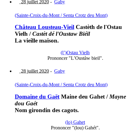
28 juillet 2020
-
Gaby
(Sainte-Croix-du-Mont / Senta Crotz deu Mont)
Château Lousteau-Vieil
Castèth de l'Ostau
Vielh
/
Castèt dé l'Oustaw Biéil
La vieille maison.
(l’)Ostau Vielh
Prononcer "L’Oustàw bieil".
28 juillet 2020
-
Gaby
(Sainte-Croix-du-Mont / Senta Crotz deu Mont)
Domaine du Gaët
Maine deu Gahet
/
Mayne
dou Gaét
Nom girondin des cagots.
(lo) Gahet
Prononcer "(lou) Gahét".