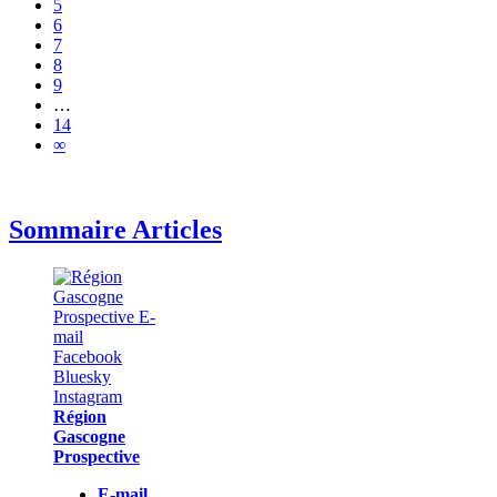
5
6
7
8
9
…
14
∞
Sommaire Articles
Région
Gascogne
Prospective
E-mail