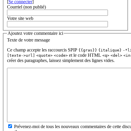
[
Se connecter
]
Courriel (non publié)
Votre site web
Ajoutez votre commentaire ici
Texte de votre message
Ce champ accepte les raccourcis SPIP
{{gras}}
{italique}
-*l
et le code HTML
[texte->url]
<quote>
<code>
<q>
<del>
<in
créer des paragraphes, laissez simplement des lignes vides.
Prévenez-moi de tous les nouveaux commentaires de cette discu