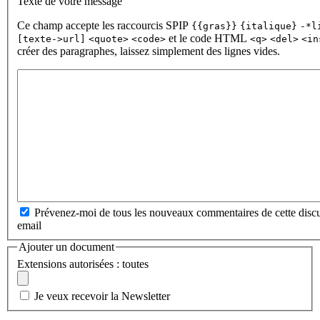
Texte de votre message
Ce champ accepte les raccourcis SPIP
{{gras}}
{italique}
-*l
et le code HTML
[texte->url]
<quote>
<code>
<q>
<del>
<in
créer des paragraphes, laissez simplement des lignes vides.
Prévenez-moi de tous les nouveaux commentaires de cette discu
email
Ajouter un document
Extensions autorisées : toutes
Je veux recevoir la Newsletter