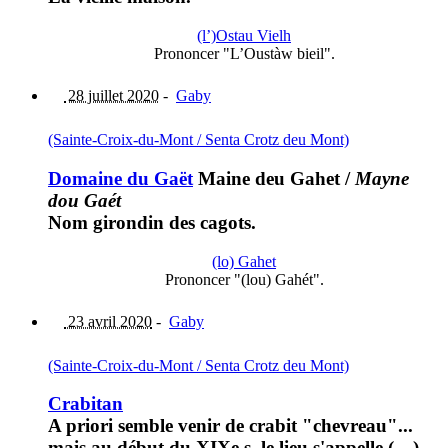
(l’)Ostau Vielh
Prononcer "L’Oustàw bieil".
28 juillet 2020
-
Gaby
(Sainte-Croix-du-Mont / Senta Crotz deu Mont)
Domaine du Gaët
Maine deu Gahet
/
Mayne
dou Gaét
Nom girondin des cagots.
(lo) Gahet
Prononcer "(lou) Gahét".
23 avril 2020
-
Gaby
(Sainte-Croix-du-Mont / Senta Crotz deu Mont)
Crabitan
A priori semble venir de crabit "chevreau"...
mais au début du XIXe s. le lieu s'appelle (…)