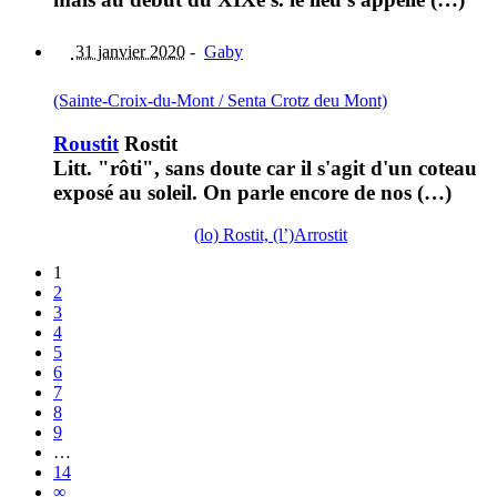
31 janvier 2020
-
Gaby
(Sainte-Croix-du-Mont / Senta Crotz deu Mont)
Roustit
Rostit
Litt. "rôti", sans doute car il s'agit d'un coteau
exposé au soleil. On parle encore de nos (…)
(lo) Rostit, (l’)Arrostit
1
2
3
4
5
6
7
8
9
…
14
∞