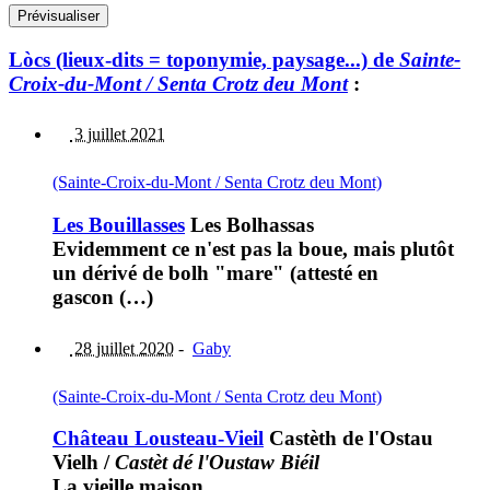
Lòcs (lieux-dits = toponymie, paysage...) de
Sainte-
Croix-du-Mont / Senta Crotz deu Mont
:
3 juillet 2021
(Sainte-Croix-du-Mont / Senta Crotz deu Mont)
Les Bouillasses
Les Bolhassas
Evidemment ce n'est pas la boue, mais plutôt
un dérivé de bolh "mare" (attesté en
gascon (…)
28 juillet 2020
-
Gaby
(Sainte-Croix-du-Mont / Senta Crotz deu Mont)
Château Lousteau-Vieil
Castèth de l'Ostau
Vielh
/
Castèt dé l'Oustaw Biéil
La vieille maison.