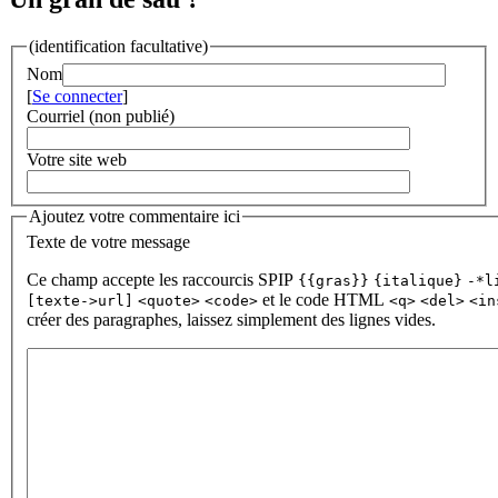
(identification facultative)
Nom
[
Se connecter
]
Courriel (non publié)
Votre site web
Ajoutez votre commentaire ici
Texte de votre message
Ce champ accepte les raccourcis SPIP
{{gras}}
{italique}
-*l
et le code HTML
[texte->url]
<quote>
<code>
<q>
<del>
<in
créer des paragraphes, laissez simplement des lignes vides.