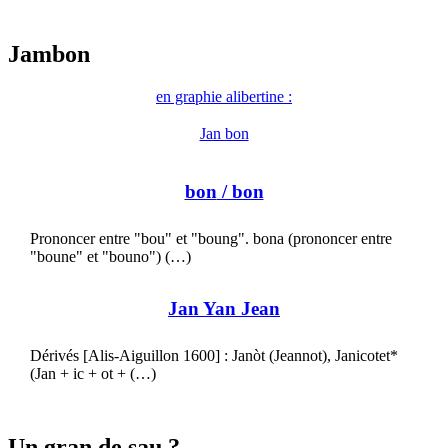
Jambon
en graphie alibertine :
Jan bon
bon
/ bon
Prononcer entre "bou" et "boung". bona (prononcer entre
"boune" et "bouno") (…)
Jan Yan Jean
Dérivés [Alis-Aiguillon 1600] : Janòt (Jeannot), Janicotet*
(Jan + ic + ot + (…)
Un gran de sau ?