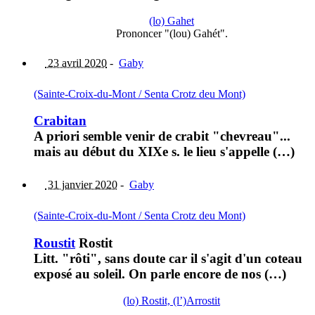
(lo) Gahet
Prononcer "(lou) Gahét".
23 avril 2020
-
Gaby
(Sainte-Croix-du-Mont / Senta Crotz deu Mont)
Crabitan
A priori semble venir de crabit "chevreau"...
mais au début du XIXe s. le lieu s'appelle (…)
31 janvier 2020
-
Gaby
(Sainte-Croix-du-Mont / Senta Crotz deu Mont)
Roustit
Rostit
Litt. "rôti", sans doute car il s'agit d'un coteau
exposé au soleil. On parle encore de nos (…)
(lo) Rostit, (l’)Arrostit