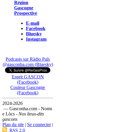
Région
Gascogne
Prospective
E-mail
Facebook
Bluesky
Instagram
Podcasts sur Ràdio País
@gasconha.com (Bluesky)
Esprit GASCON
(Facebook)
Couleur Gascogne
(Facebook)
2024-2026
— Gasconha.com - Noms
e Lòcs -
Nos lieux-dits
gascons
Plan du site
|
Se connecter
|
RSS 2.0