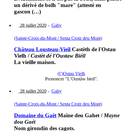
un dérivé de bolh "mare" (attesté en
gascon (…)
28 juillet 2020
-
Gaby
(Sainte-Croix-du-Mont / Senta Crotz deu Mont)
Château Lousteau-Vieil
Castèth de l'Ostau
Vielh
/
Castèt dé l'Oustaw Biéil
La vieille maison.
(l’)Ostau Vielh
Prononcer "L’Oustàw bieil".
28 juillet 2020
-
Gaby
(Sainte-Croix-du-Mont / Senta Crotz deu Mont)
Domaine du Gaët
Maine deu Gahet
/
Mayne
dou Gaét
Nom girondin des cagots.