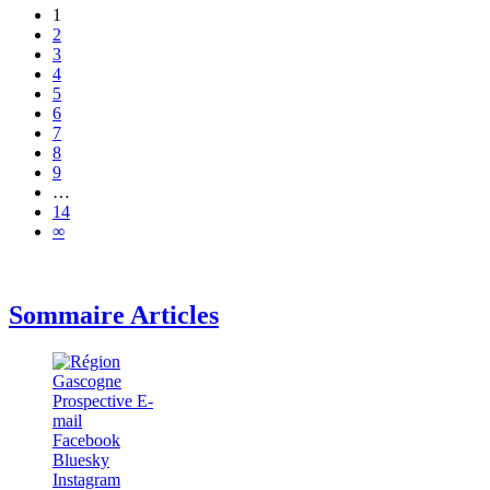
1
2
3
4
5
6
7
8
9
…
14
∞
Sommaire Articles