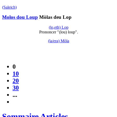
(Saleich)
Molos dou Loup
Mòlas deu Lop
(lo,eth) Lop
Prononcer "(lou) loup".
(la/era) Mòla
0
10
20
30
...
Sommaire Articles