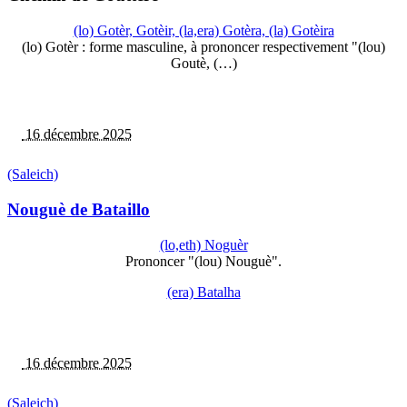
(lo) Gotèr, Gotèir, (la,era) Gotèra, (la) Gotèira
(lo) Gotèr : forme masculine, à prononcer respectivement "(lou)
Goutè, (…)
16 décembre 2025
(Saleich)
Nouguè de Bataillo
(lo,eth) Noguèr
Prononcer "(lou) Nouguè".
(era) Batalha
16 décembre 2025
(Saleich)