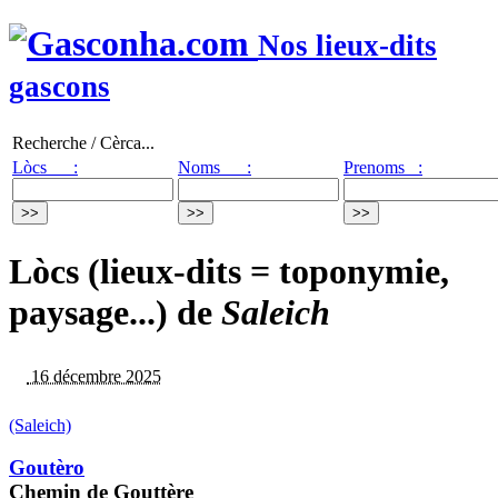
Nos lieux-dits
gascons
Recherche / Cèrca...
Lòcs :
Noms :
Prenoms :
Lòcs (lieux-dits = toponymie,
paysage...) de
Saleich
16 décembre 2025
(Saleich)
Goutèro
Chemin de Gouttère