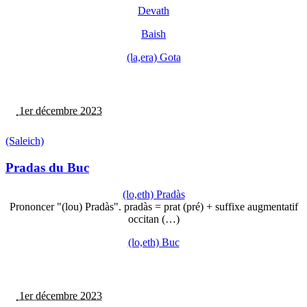
Devath
Baish
(la,era) Gota
1er décembre 2023
(Saleich)
Pradas du Buc
(lo,eth) Pradàs
Prononcer "(lou) Pradàs". pradàs = prat (pré) + suffixe augmentatif
occitan (…)
(lo,eth) Buc
1er décembre 2023