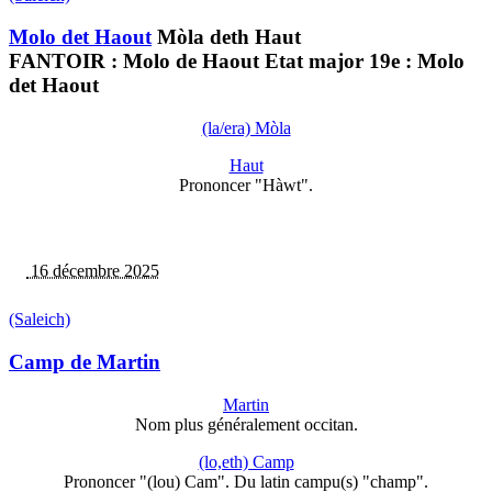
Molo det Haout
Mòla deth Haut
FANTOIR : Molo de Haout Etat major 19e : Molo
det Haout
(la/era) Mòla
Haut
Prononcer "Hàwt".
16 décembre 2025
(Saleich)
Camp de Martin
Martin
Nom plus généralement occitan.
(lo,eth) Camp
Prononcer "(lou) Cam". Du latin campu(s) "champ".