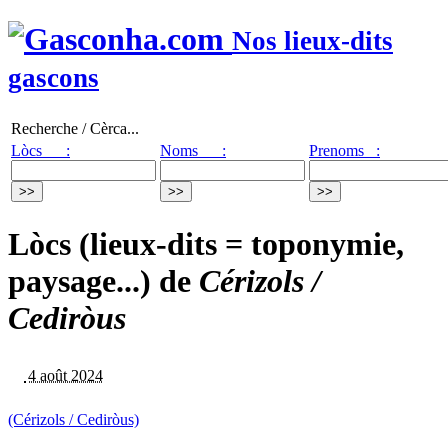
Nos lieux-dits
gascons
Recherche / Cèrca...
Lòcs :
Noms :
Prenoms :
Lòcs (lieux-dits = toponymie,
paysage...) de
Cérizols /
Cediròus
4 août 2024
(Cérizols / Cediròus)