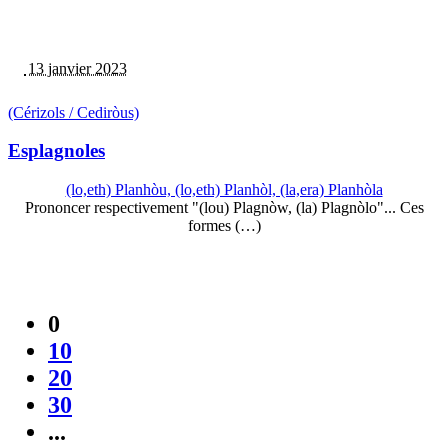
13 janvier 2023
(Cérizols / Cediròus)
Esplagnoles
(lo,eth) Planhòu, (lo,eth) Planhòl, (la,era) Planhòla
Prononcer respectivement "(lou) Plagnòw, (la) Plagnòlo"... Ces
formes (…)
0
10
20
30
...