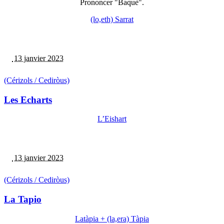
Prononcer "Baquè".
(lo,eth) Sarrat
13 janvier 2023
(Cérizols / Cediròus)
Les Echarts
L’Eishart
13 janvier 2023
(Cérizols / Cediròus)
La Tapio
Latàpia + (la,era) Tàpia