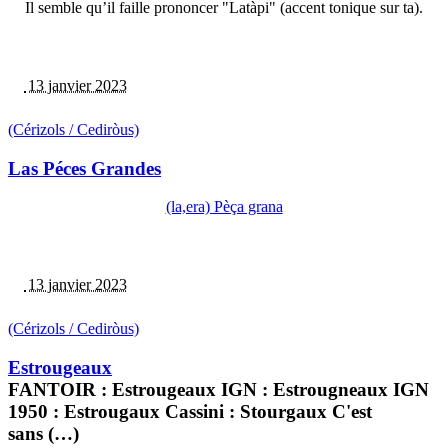
Il semble qu’il faille prononcer "Latàpi" (accent tonique sur ta).
13 janvier 2023
(Cérizols / Cediròus)
Las Péces Grandes
(la,era) Pèça grana
13 janvier 2023
(Cérizols / Cediròus)
Estrougeaux
FANTOIR : Estrougeaux IGN : Estrougneaux IGN
1950 : Estrougaux Cassini : Stourgaux C'est
sans (…)