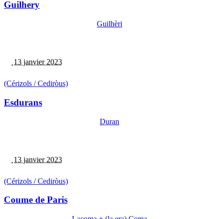
Guilhery
Guilhèri
13 janvier 2023
(Cérizols / Cediròus)
Esdurans
Duran
13 janvier 2023
(Cérizols / Cediròus)
Coume de Paris
Lacoma + (la,era) Coma