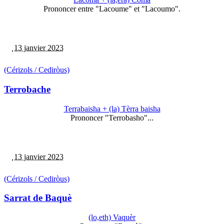
Prononcer entre "Lacoume" et "Lacoumo".
13 janvier 2023
(Cérizols / Cediròus)
Terrobache
Terrabaisha + (la) Tèrra baisha
Prononcer "Terrobasho"...
13 janvier 2023
(Cérizols / Cediròus)
Sarrat de Baquè
(lo,eth) Vaquèr