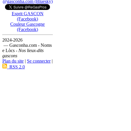
@gasconha.com (Bluesky)
Esprit GASCON
(Facebook)
Couleur Gascogne
(Facebook)
2024-2026
— Gasconha.com - Noms
e Lòcs -
Nos lieux-dits
gascons
Plan du site
|
Se connecter
|
RSS 2.0