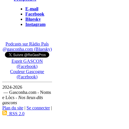
E-mail
Facebook
Bluesky
Instagram
Podcasts sur Ràdio País
@gasconha.com (Bluesky)
Esprit GASCON
(Facebook)
Couleur Gascogne
(Facebook)
2024-2026
— Gasconha.com - Noms
e Lòcs -
Nos lieux-dits
gascons
Plan du site
|
Se connecter
|
RSS 2.0