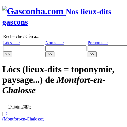
Nos lieux-dits
gascons
Recherche / Cèrca...
Lòcs :
Noms :
Prenoms :
Lòcs (lieux-dits = toponymie,
paysage...) de
Montfort-en-
Chalosse
17 juin 2009
|
2
(Montfort-en-Chalosse)