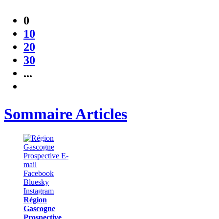
0
10
20
30
...
Sommaire Articles
Région
Gascogne
Prospective