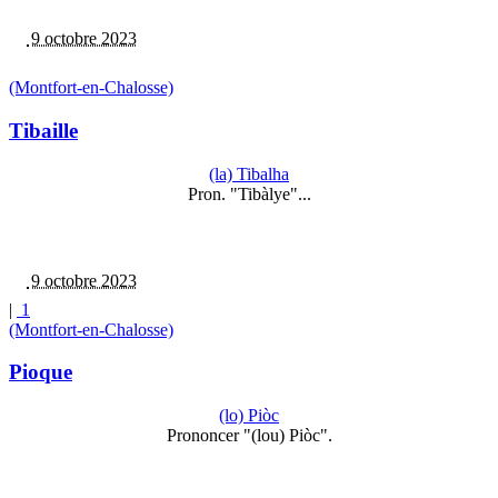
9 octobre 2023
(Montfort-en-Chalosse)
Tibaille
(la) Tibalha
Pron. "Tibàlye"...
9 octobre 2023
|
1
(Montfort-en-Chalosse)
Pioque
(lo) Piòc
Prononcer "(lou) Piòc".