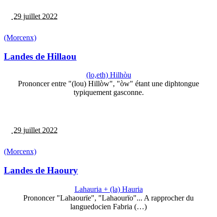
29 juillet 2022
(Morcenx)
Landes de Hillaou
(lo,eth) Hilhòu
Prononcer entre "(lou) Hillòw", "òw" étant une diphtongue
typiquement gasconne.
29 juillet 2022
(Morcenx)
Landes de Haoury
Lahauria + (la) Hauria
Prononcer "Lahaourïe", "Lahaourïo"... A rapprocher du
languedocien Fabria (…)