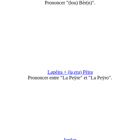
Prononcer "(lou) Bèr(n)".
Lapèira + (la,era) Pèira
Prononcer entre "La Peÿre" et "La Peÿro".
Jordan