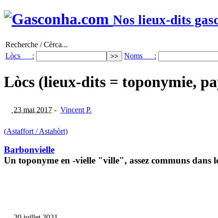
Nos lieux-dits gas
Recherche / Cèrca...
Lòcs :
Noms :
Lòcs (lieux-dits = toponymie, pa
23 mai 2017
-
Vincent P.
(Astaffort / Astahòrt)
Barbonvielle
Un toponyme en -vielle "ville", assez communs dans le
20 juillet 2021