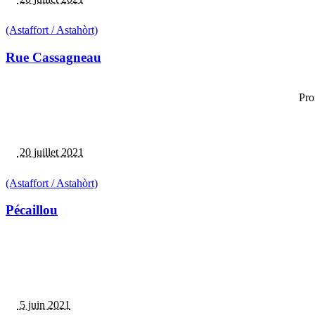
(Astaffort / Astahòrt)
Rue Cassagneau
Pro
20 juillet 2021
(Astaffort / Astahòrt)
Pécaillou
5 juin 2021