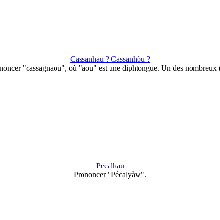
Cassanhau ? Cassanhòu ?
noncer "cassagnaou", où "aou" est une diphtongue. Un des nombreux
Pecalhau
Prononcer "Pécalyàw".