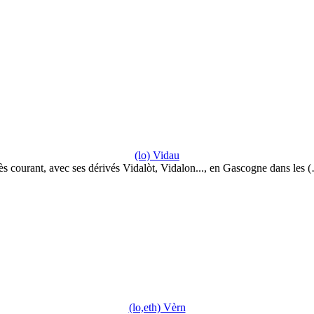
(lo) Vidau
ès courant, avec ses dérivés Vidalòt, Vidalon..., en Gascogne dans les 
(lo,eth) Vèrn