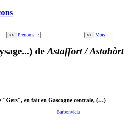
cons
Prenoms :
Mots :
ysage...) de
Astaffort / Astahòrt
 "Gers", en fait en Gascogne centrale, (…)
Barbonviela