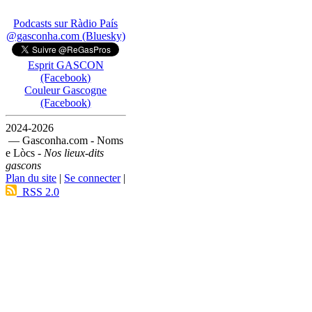
Podcasts sur Ràdio País
@gasconha.com (Bluesky)
Esprit GASCON
(Facebook)
Couleur Gascogne
(Facebook)
2024-2026
— Gasconha.com - Noms
e Lòcs -
Nos lieux-dits
gascons
Plan du site
|
Se connecter
|
RSS 2.0