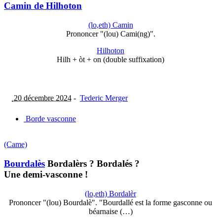
Camin de Hilhoton
(lo,eth) Camin
Prononcer "(lou) Cami(ng)".
Hilhoton
Hilh + òt + on (double suffixation)
20 décembre 2024
-
Tederic Merger
Borde vasconne
(Came)
Bourdalès
Bordalèrs ? Bordalés ?
Une demi-vasconne !
(lo,eth) Bordalèr
Prononcer "(lou) Bourdalè". "Bourdallé est la forme gasconne ou
béarnaise (…)