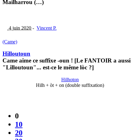
Mailharrou (…)
4 juin 2020
-
Vincent P.
(Came)
Hilloutoun
Came aime ce suffixe -oun ! [Le FANTOIR a aussi
"Lilloutoun"... est-ce le même lòc ?]
Hilhoton
Hilh + òt + on (double suffixation)
0
10
20