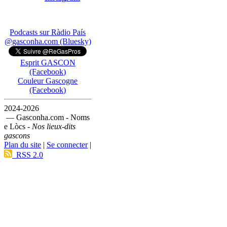
Podcasts sur Ràdio País
@gasconha.com (Bluesky)
Esprit GASCON
(Facebook)
Couleur Gascogne
(Facebook)
2024-2026
— Gasconha.com - Noms
e Lòcs -
Nos lieux-dits
gascons
Plan du site
|
Se connecter
|
RSS 2.0