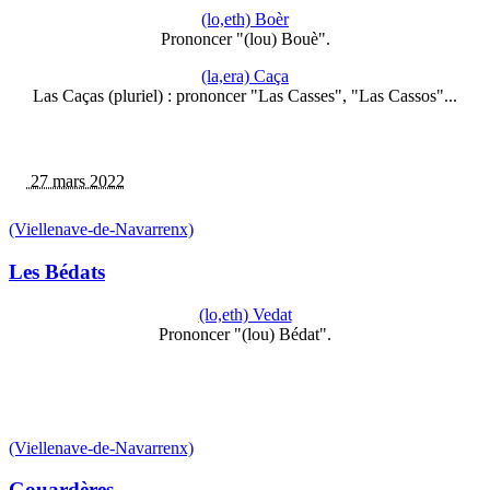
(lo,eth) Boèr
Prononcer "(lou) Bouè".
(la,era) Caça
Las Caças (pluriel) : prononcer "Las Casses", "Las Cassos"...
27 mars 2022
(Viellenave-de-Navarrenx)
Les Bédats
(lo,eth) Vedat
Prononcer "(lou) Bédat".
(Viellenave-de-Navarrenx)
Gouardères