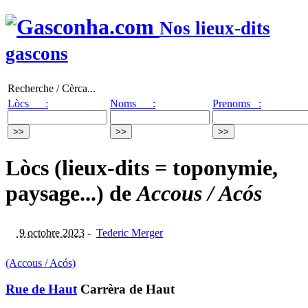
Nos lieux-dits
gascons
Recherche / Cèrca...
Lòcs :
Noms :
Prenoms :
Lòcs (lieux-dits = toponymie,
paysage...) de
Accous / Acós
9 octobre 2023
-
Tederic Merger
(Accous / Acós)
Rue de Haut
Carrèra de Haut