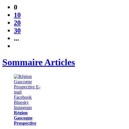
0
10
20
30
...
Sommaire Articles
Région
Gascogne
Prospective