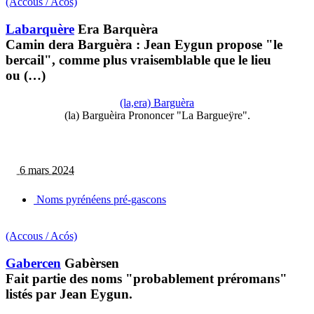
(Accous / Acós)
Labarquère
Era Barquèra
Camin dera Barguèra : Jean Eygun propose "le
bercail", comme plus vraisemblable que le lieu
ou (…)
(la,era) Barguèra
(la) Barguèira Prononcer "La Bargueÿre".
6 mars 2024
Noms pyrénéens pré-gascons
(Accous / Acós)
Gabercen
Gabèrsen
Fait partie des noms "probablement préromans"
listés par Jean Eygun.