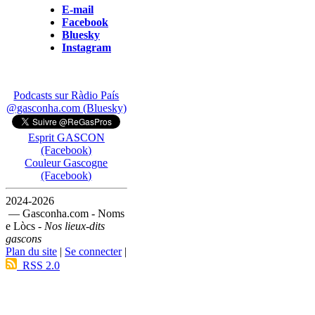
E-mail
Facebook
Bluesky
Instagram
Podcasts sur Ràdio País
@gasconha.com (Bluesky)
Esprit GASCON
(Facebook)
Couleur Gascogne
(Facebook)
2024-2026
— Gasconha.com - Noms
e Lòcs -
Nos lieux-dits
gascons
Plan du site
|
Se connecter
|
RSS 2.0