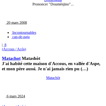
Prononcer "Douménjino"...
20 mars 2008
Incontournables
cap-de-paja
|
8
(Accous / Acós)
Matachot
Matashòt
J'ai habité cette maison d'Accous, en vallée d'Aspe,
et mon père aussi. Je n'ai jamais rien pu (…)
Matachòt
6 mars 2024