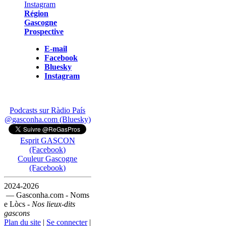
Région
Gascogne
Prospective
E-mail
Facebook
Bluesky
Instagram
Podcasts sur Ràdio País
@gasconha.com (Bluesky)
Esprit GASCON
(Facebook)
Couleur Gascogne
(Facebook)
2024-2026
— Gasconha.com - Noms
e Lòcs -
Nos lieux-dits
gascons
Plan du site
|
Se connecter
|