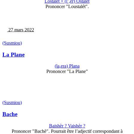
Lostalet + (l’,er) Ostalet
Prononcer "Loustalét".
27 mars 2022
(Susmiou)
La Plane
(la,era) Plana
Prononcer "La Plane"
(Susmiou)
Bache
Baishèr ? Vaishèr ?
Prononcer "Bachè". Pourrait être l’adjectif correspondant à