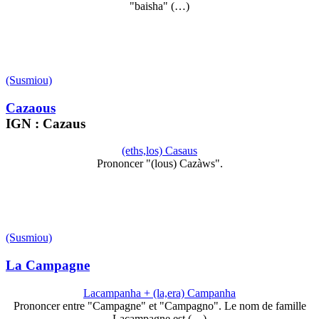
"baisha" (…)
(Susmiou)
Cazaous
IGN : Cazaus
(eths,los) Casaus
Prononcer "(lous) Cazàws".
(Susmiou)
La Campagne
Lacampanha + (la,era) Campanha
Prononcer entre "Campagne" et "Campagno". Le nom de famille
Lacampagne est (…)