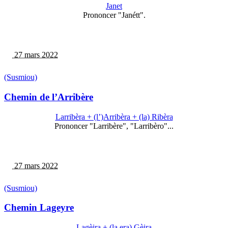
Janet
Prononcer "Janétt".
27 mars 2022
(Susmiou)
Chemin de l’Arribère
Larribèra + (l’)Arribèra + (la) Ribèra
Prononcer "Larribère", "Larribèro"...
27 mars 2022
(Susmiou)
Chemin Lageyre
Lagèira + (la,era) Gèira