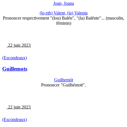
Joan, Joana
(lo,eth) Valent, (la) Valenta
Prononcer respectivement "(lou) Balén", "(la) Balénte"... (masculin,
féminin)
22 juin 2023
(Escondeaux)
Guillemots
Guilhemòt
Prononcer "Guilhémott".
22 juin 2023
(Escondeaux)