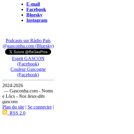
E-mail
Facebook
Bluesky
Instagram
Podcasts sur Ràdio País
@gasconha.com (Bluesky)
Esprit GASCON
(Facebook)
Couleur Gascogne
(Facebook)
2024-2026
— Gasconha.com - Noms
e Lòcs -
Nos lieux-dits
gascons
Plan du site
|
Se connecter
|
RSS 2.0