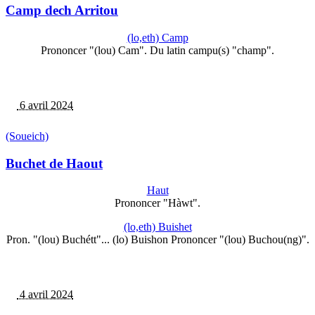
Camp dech Arritou
(lo,eth) Camp
Prononcer "(lou) Cam". Du latin campu(s) "champ".
6 avril 2024
(Soueich)
Buchet de Haout
Haut
Prononcer "Hàwt".
(lo,eth) Buishet
Pron. "(lou) Buchétt"... (lo) Buishon Prononcer "(lou) Buchou(ng)".
4 avril 2024