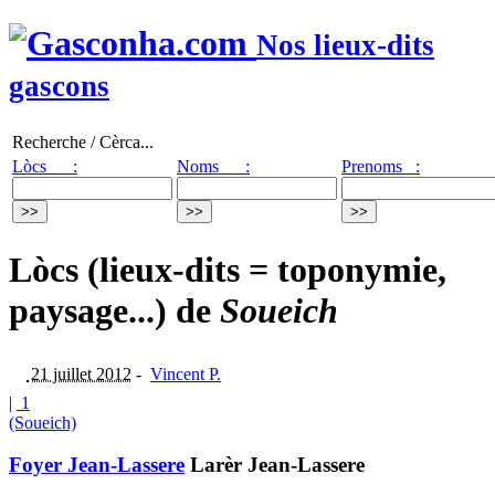
Nos lieux-dits
gascons
Recherche / Cèrca...
Lòcs :
Noms :
Prenoms :
Lòcs (lieux-dits = toponymie,
paysage...) de
Soueich
21 juillet 2012
-
Vincent P.
|
1
(Soueich)
Foyer Jean-Lassere
Larèr Jean-Lassere