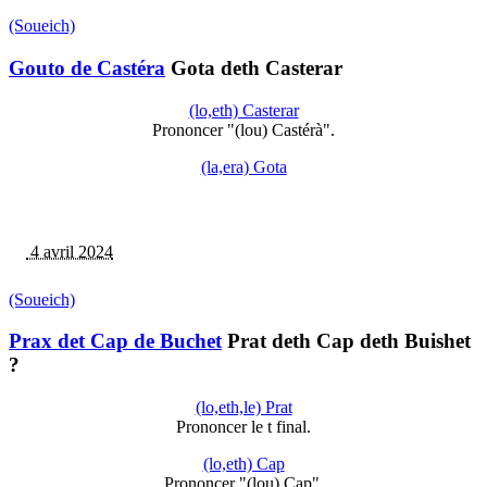
(Soueich)
Gouto de Castéra
Gota deth Casterar
(lo,eth) Casterar
Prononcer "(lou) Castérà".
(la,era) Gota
4 avril 2024
(Soueich)
Prax det Cap de Buchet
Prat deth Cap deth Buishet
?
(lo,eth,le) Prat
Prononcer le t final.
(lo,eth) Cap
Prononcer "(lou) Cap".