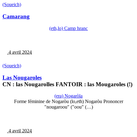
(Soueich)
Camarang
(eth,lo) Camp hranc
4 avril 2024
(Soueich)
Las Nougaroles
CN : las Nougarolles FANTOIR : las Mougaroles (!)
(era) Nogaròla
Forme féminine de Nogaròu (lo,eth) Nogaròu Prononcer
"nougaroou" ("oou" (…)
4 avril 2024