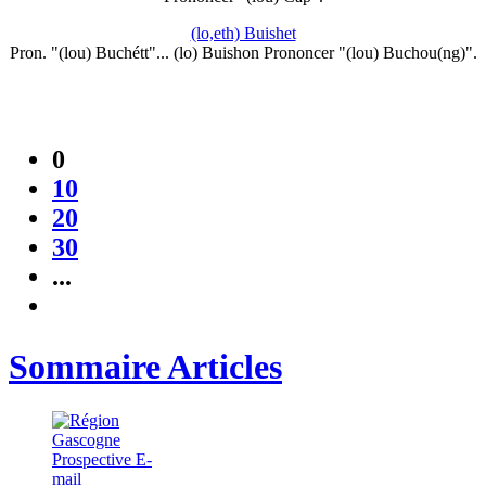
(lo,eth) Buishet
Pron. "(lou) Buchétt"... (lo) Buishon Prononcer "(lou) Buchou(ng)".
0
10
20
30
...
Sommaire Articles