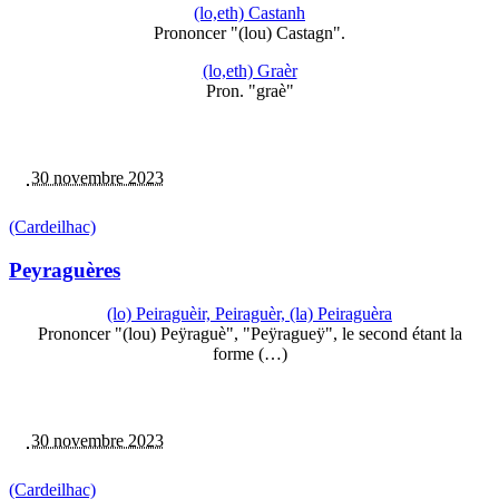
(lo,eth) Castanh
Prononcer "(lou) Castagn".
(lo,eth) Graèr
Pron. "graè"
30 novembre 2023
(Cardeilhac)
Peyraguères
(lo) Peiraguèir, Peiraguèr, (la) Peiraguèra
Prononcer "(lou) Peÿraguè", "Peÿragueÿ", le second étant la
forme (…)
30 novembre 2023
(Cardeilhac)