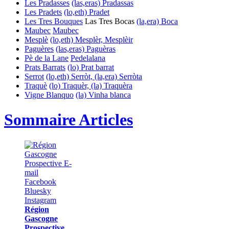
Les Pradasses
(las,eras) Pradassas
Les Pradets
(lo,eth) Pradet
Les Tres Bouques
Las Tres Bocas
(la,era) Boca
Maubec
Maubec
Mesplè
(lo,eth) Mesplèr, Mesplèir
Paguères
(las,eras) Paguèras
Pè de la Lane
Pedelalana
Prats Barrats
(lo) Prat barrat
Serrot
(lo,eth) Serròt, (la,era) Serròta
Traquè
(lo) Traquèr, (la) Traquèra
Vigne Blanquo
(la) Vinha blanca
Sommaire Articles
Région
Gascogne
Prospective