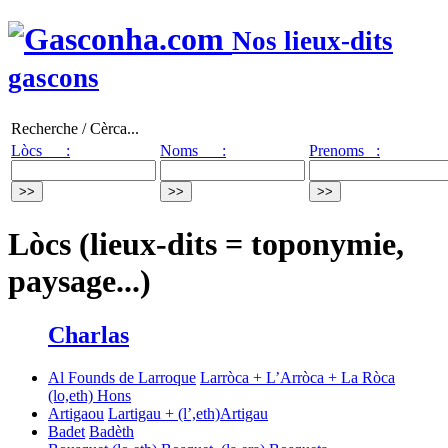
Nos lieux-dits
gascons
Recherche / Cèrca...
Lòcs :
Noms :
Prenoms :
Lòcs (lieux-dits = toponymie,
paysage...)
Charlas
Al Founds de Larroque
Larròca + L’Arròca + La Ròca
(lo,eth) Hons
Artigaou
Lartigau + (l’,eth)Artigau
Badet
Badèth