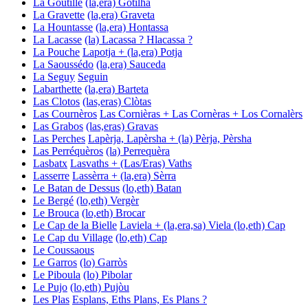
La Goutille
(la,era) Gotilha
La Gravette
(la,era) Graveta
La Hountasse
(la,era) Hontassa
La Lacasse
(la) Lacassa ? Hlacassa ?
La Pouche
Lapotja + (la,era) Potja
La Saoussédo
(la,era) Sauceda
La Seguy
Seguin
Labarthette
(la,era) Barteta
Las Clotos
(las,eras) Clòtas
Las Cournèros
Las Cornièras + Las Cornèras + Los Cornalèrs
Las Grabos
(las,eras) Gravas
Las Perches
Lapèrja, Lapèrsha + (la) Pèrja, Pèrsha
Las Perréquèros
(la) Perrequèra
Lasbatx
Lasvaths + (Las/Eras) Vaths
Lasserre
Lassèrra + (la,era) Sèrra
Le Batan de Dessus
(lo,eth) Batan
Le Bergé
(lo,eth) Vergèr
Le Brouca
(lo,eth) Brocar
Le Cap de la Bielle
Laviela + (la,era,sa) Viela
(lo,eth) Cap
Le Cap du Village
(lo,eth) Cap
Le Coussaous
Le Garros
(lo) Garròs
Le Piboula
(lo) Pibolar
Le Pujo
(lo,eth) Pujòu
Les Plas
Esplans, Eths Plans, Es Plans ?