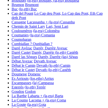
Bousquet
(lo,eth) Bosquet, (la,era) Bosqueta
Brumon
Brumont
Buc
(lo,eth) Buc
Cap del Pount
Lo Cap deu Pont, Lo Cap dau Pont, Eth Cap
deth Pont
Cassagne
Lacassanha + (la,era) Cassanha
Chemin de Saint Lary
Lari, Sent Lari
Couloumèros
(la,era) Colomèra
Coumanies
(la,era) Comania
Coumoharan
Cumbiallan ? Ounbiallan ?
Darrè Avézac
Darrèr, Darrèir
Avesac
Darrè Castet
Darrèr, Darrèir
(lo,eth) Castèth
Darrè las Sègues
Darrèr, Darrèir
(las) Sègas
Débat Avezac
Devath
Avesac
Débat le Camin
Devath
(lo,eth) Camin
Débat le Castet
Devath
(lo,eth) Castèth
Doumeng
Domenc
Es Arriouts
(los,eths) Arrius
Escampasses
(la) Campassa
Esterrès
(lo,eth) Terrèr
Goudou
Godon
La Barthe
Labarta + (la,era) Barta
La Coumo
Lacoma + (la,era) Coma
La Goute
(la,era) Gota