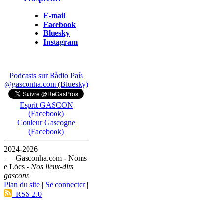
E-mail
Facebook
Bluesky
Instagram
Podcasts sur Ràdio País
@gasconha.com (Bluesky)
Esprit GASCON
(Facebook)
Couleur Gascogne
(Facebook)
2024-2026
— Gasconha.com - Noms
e Lòcs -
Nos lieux-dits
gascons
Plan du site
|
Se connecter
|
RSS 2.0