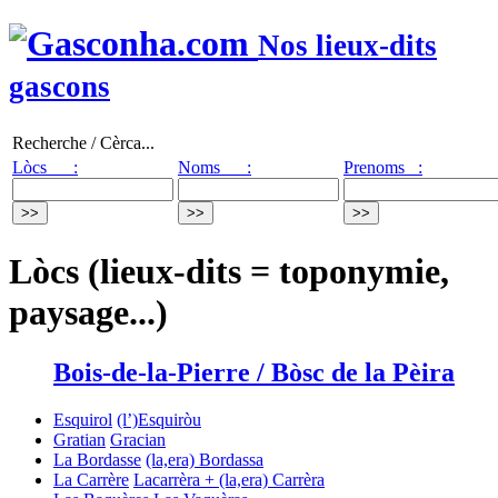
Nos lieux-dits
gascons
Recherche / Cèrca...
Lòcs :
Noms :
Prenoms :
Lòcs (lieux-dits = toponymie,
paysage...)
Bois-de-la-Pierre / Bòsc de la Pèira
Esquirol
(l’)Esquiròu
Gratian
Gracian
La Bordasse
(la,era) Bordassa
La Carrère
Lacarrèra + (la,era) Carrèra