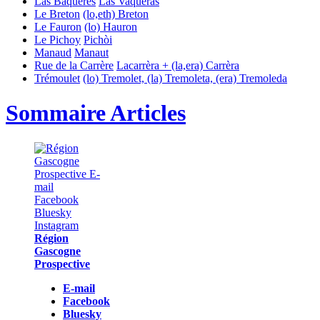
Las Baquères
Las Vaquèras
Le Breton
(lo,eth) Breton
Le Fauron
(lo) Hauron
Le Pichoy
Pichòi
Manaud
Manaut
Rue de la Carrère
Lacarrèra + (la,era) Carrèra
Trémoulet
(lo) Tremolet, (la) Tremoleta, (era) Tremoleda
Sommaire Articles
Région
Gascogne
Prospective
E-mail
Facebook
Bluesky