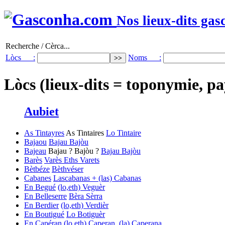
Nos lieux-dits gas
Recherche / Cèrca...
Lòcs :
Noms :
Lòcs (lieux-dits = toponymie, pa
Aubiet
As Tintayres
As Tintaires
Lo Tintaire
Bajaou
Bajau
Bajòu
Bajeau
Bajau ? Bajòu ?
Bajau
Bajòu
Barès
Varès
Eths Varets
Bètbéze
Bèthvéser
Cabanes
Lascabanas + (las) Cabanas
En Begué
(lo,eth) Veguèr
En Belleserre
Bèra Sèrra
En Berdier
(lo,eth) Verdièr
En Boutigué
Lo Botiguèr
En Capéran
(lo,eth) Caperan, (la) Caperana