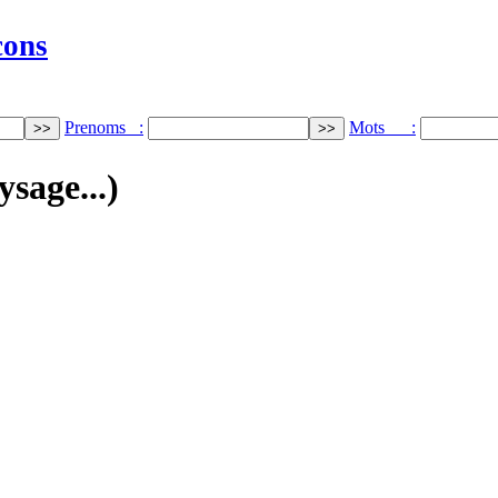
cons
Prenoms :
Mots :
ysage...)