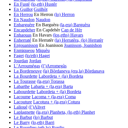
En Fusté
(lo,eth) Hustèr
En Guillot
Guilhòt
En Herrou
En Herron
(lo) Herron
En Naudon
Naudon
Enbarguère
En Barguèra
(la,era) Barguèra
Encapdeher
En Capdehèr
Cap de Hèr
Enhaouas
En Havars
(los,eths) Havars
Enherraté
En Herratèr
(la) Herratèra, (lo) Herratèr
Enjouanisson
En Joanisson
Joanisson, Joanishon
Enmiqueou
Miquèu
Faget
(lo/eth) Haget
Jourdan
Jordan
L’Arroumégas
(l’)Arromegàs
La Bordeneuve
(la) Bòrdaneva
(era,la) Bòrdanava
La Bourdette
Labordeta + (la) Bordeta
La Tourasse
(la,era) Torassa
Labarthe
Labarta + (la,era) Barta
Labourdette
Labordeta + (la) Bordeta
Lacoume
Lacoma + (la,era) Coma
Lacouture
Lacotura + (la,era) Cotura
Lalioué
(l’)Alivet
Laplagnette
(la,era) Planheta, (lo,eth) Planhet
Le Barbut
(lo) Barbut
Le Barry
(lo,eth) Barri
Le Bourdieu
(eth,lo) Bordiu