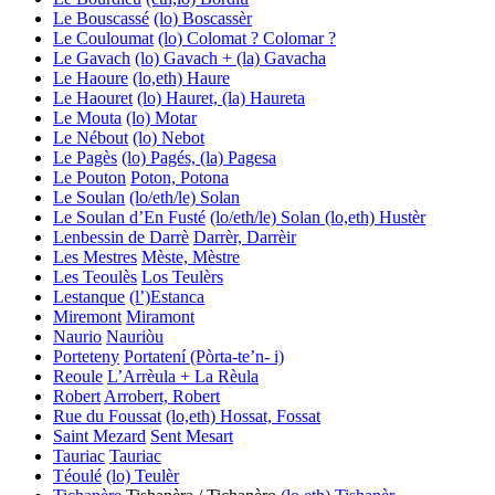
Le Bouscassé
(lo) Boscassèr
Le Couloumat
(lo) Colomat ? Colomar ?
Le Gavach
(lo) Gavach + (la) Gavacha
Le Haoure
(lo,eth) Haure
Le Haouret
(lo) Hauret, (la) Haureta
Le Mouta
(lo) Motar
Le Nébout
(lo) Nebot
Le Pagès
(lo) Pagés, (la) Pagesa
Le Pouton
Poton, Potona
Le Soulan
(lo/eth/le) Solan
Le Soulan d’En Fusté
(lo/eth/le) Solan
(lo,eth) Hustèr
Lenbessin de Darrè
Darrèr, Darrèir
Les Mestres
Mèste, Mèstre
Les Teoulès
Los Teulèrs
Lestanque
(l’)Estanca
Miremont
Miramont
Naurio
Nauriòu
Porteteny
Portatení (Pòrta-te’n- i)
Reoule
L’Arrèula + La Rèula
Robert
Arrobert, Robert
Rue du Foussat
(lo,eth) Hossat, Fossat
Saint Mezard
Sent Mesart
Tauriac
Tauriac
Téoulé
(lo) Teulèr