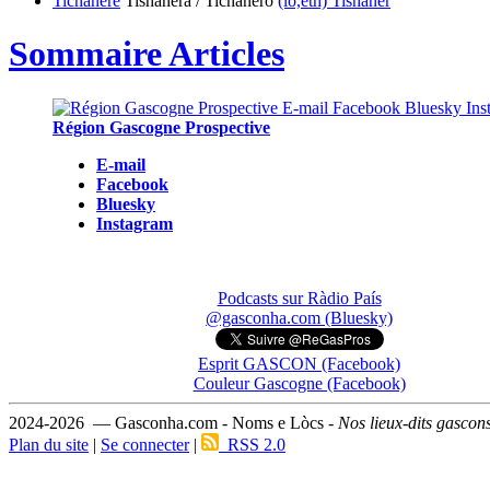
Tichanère
Tishanèra / Tichanèro
(lo,eth) Tishanèr
Sommaire Articles
Région Gascogne Prospective
E-mail
Facebook
Bluesky
Instagram
Podcasts sur Ràdio País
@gasconha.com (Bluesky)
Esprit GASCON (Facebook)
Couleur Gascogne (Facebook)
2024-2026 — Gasconha.com - Noms e Lòcs -
Nos lieux-dits gascon
Plan du site
|
Se connecter
|
RSS 2.0