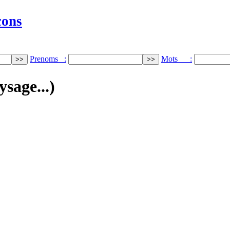
cons
Prenoms :
Mots :
ysage...)