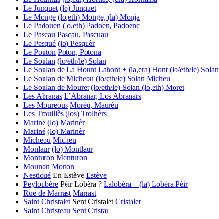
Le Junquet
(lo) Junquet
Le Monge
(lo,eth) Monge, (la) Monja
Le Padouen
(lo,eth) Padoen, Padoenc
Le Pascau
Pascau, Pascuau
Le Pesqué
(lo) Pesquèr
Le Pouton
Poton, Potona
Le Soulan
(lo/eth/le) Solan
Le Soulan de La Hount
Lahont + (la,era) Hont
(lo/eth/le) Solan
Le Soulan de Micheou
(lo/eth/le) Solan
Micheu
Le Soulan de Mouret
(lo/eth/le) Solan
(lo,eth) Moret
Les Abranas
L’Abranar, Los Abranars
Les Moureous
Morèu, Maurèu
Les Trouillès
(los) Trolhèrs
Marine
(lo) Marinèr
Mariné
(lo) Marinèr
Micheou
Micheu
Monlaur
(lo) Montlaur
Monturon
Monturon
Mounon
Monon
Nestioué
En Estève
Estève
Peyloubère
Pèir Lobèra ?
Lalobèra + (la) Lobèra
Pèir
Rue de Marrast
Marrast
Saint Christalet
Sent Cristalet
Cristalet
Saint Christeau
Sent Cristau