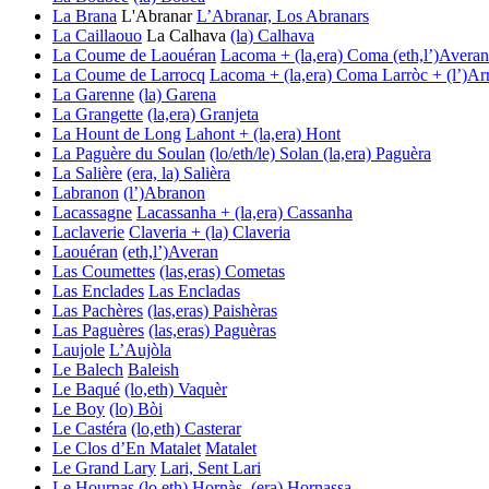
La Brana
L'Abranar
L’Abranar, Los Abranars
La Caillaouo
La Calhava
(la) Calhava
La Coume de Laouéran
Lacoma + (la,era) Coma
(eth,l’)Averan
La Coume de Larrocq
Lacoma + (la,era) Coma
Larròc + (l’)Ar
La Garenne
(la) Garena
La Grangette
(la,era) Granjeta
La Hount de Long
Lahont + (la,era) Hont
La Paguère du Soulan
(lo/eth/le) Solan
(la,era) Paguèra
La Salière
(era, la) Salièra
Labranon
(l’)Abranon
Lacassagne
Lacassanha + (la,era) Cassanha
Laclaverie
Claveria + (la) Claveria
Laouéran
(eth,l’)Averan
Las Coumettes
(las,eras) Cometas
Las Enclades
Las Encladas
Las Pachères
(las,eras) Paishèras
Las Paguères
(las,eras) Paguèras
Laujole
L’Aujòla
Le Balech
Baleish
Le Baqué
(lo,eth) Vaquèr
Le Boy
(lo) Bòi
Le Castéra
(lo,eth) Casterar
Le Clos d’En Matalet
Matalet
Le Grand Lary
Lari, Sent Lari
Le Hournas
(lo,eth) Hornàs, (era) Hornassa