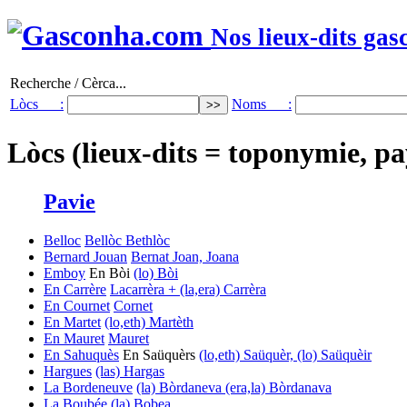
Nos lieux-dits gas
Recherche / Cèrca...
Lòcs :
Noms :
Lòcs (lieux-dits = toponymie, pa
Pavie
Belloc
Bellòc
Bethlòc
Bernard Jouan
Bernat
Joan, Joana
Emboy
En Bòi
(lo) Bòi
En Carrère
Lacarrèra + (la,era) Carrèra
En Cournet
Cornet
En Martet
(lo,eth) Martèth
En Mauret
Mauret
En Sahuquès
En Saüquèrs
(lo,eth) Saüquèr, (lo) Saüquèir
Hargues
(las) Hargas
La Bordeneuve
(la) Bòrdaneva
(era,la) Bòrdanava
La Boubée
(la) Bobea