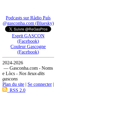
Podcasts sur Ràdio País
@gasconha.com (Bluesky)
Esprit GASCON
(Facebook)
Couleur Gascogne
(Facebook)
2024-2026
— Gasconha.com - Noms
e Lòcs -
Nos lieux-dits
gascons
Plan du site
|
Se connecter
|
RSS 2.0