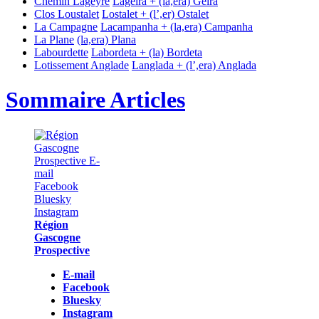
Chemin Lageyre
Lagèira + (la,era) Gèira
Clos Loustalet
Lostalet + (l’,er) Ostalet
La Campagne
Lacampanha + (la,era) Campanha
La Plane
(la,era) Plana
Labourdette
Labordeta + (la) Bordeta
Lotissement Anglade
Langlada + (l’,era) Anglada
Sommaire Articles
Région
Gascogne
Prospective
E-mail
Facebook
Bluesky
Instagram