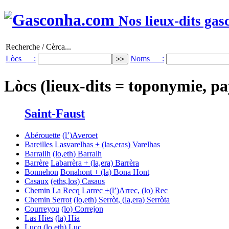
Nos lieux-dits gas
Recherche / Cèrca...
Lòcs :
Noms :
Lòcs (lieux-dits = toponymie, pa
Saint-Faust
Abérouette
(l’)Averoet
Bareilles
Lasvarelhas + (las,eras) Varelhas
Barrailh
(lo,eth) Barralh
Barrère
Labarrèra + (la,era) Barrèra
Bonnehon
Bonahont + (la) Bona Hont
Casaux
(eths,los) Casaus
Chemin La Recq
Larrec +(l’)Arrec, (lo) Rec
Chemin Serrot
(lo,eth) Serròt, (la,era) Serròta
Courreyou
(lo) Correjon
Las Hies
(la) Hia
Lucq
(lo,eth) Luc