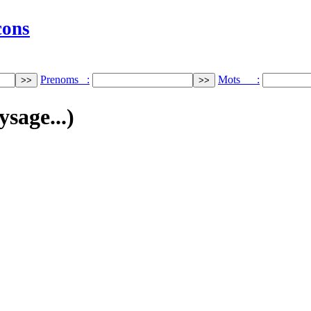
cons
Prenoms :
Mots :
ysage...)