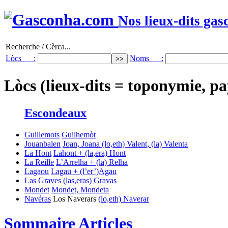
Nos lieux-dits gas
Recherche / Cèrca...
Lòcs :
Noms :
Lòcs (lieux-dits = toponymie, pa
Escondeaux
Guillemots
Guilhemòt
Jouanbalen
Joan, Joana
(lo,eth) Valent, (la) Valenta
La Hont
Lahont + (la,era) Hont
La Reille
L’Arrelha + (la) Relha
Lagaou
Lagau + (l’er’)Agau
Las Graves
(las,eras) Gravas
Mondet
Mondet, Mondeta
Navéras
Los Naverars
(lo,eth) Naverar
Sommaire Articles