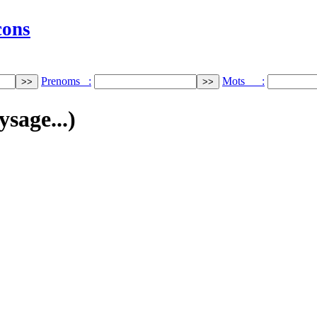
cons
Prenoms :
Mots :
ysage...)