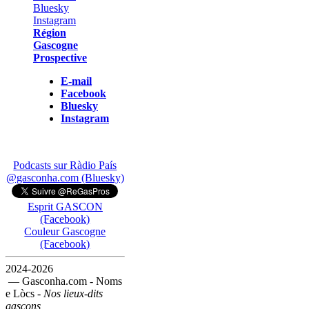
Région
Gascogne
Prospective
E-mail
Facebook
Bluesky
Instagram
Podcasts sur Ràdio País
@gasconha.com (Bluesky)
Esprit GASCON
(Facebook)
Couleur Gascogne
(Facebook)
2024-2026
— Gasconha.com - Noms
e Lòcs -
Nos lieux-dits
gascons