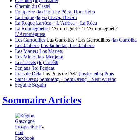
Castanet
(lo) Castanet
Chemin du Castel
Fontpeyre
(la) Hont de Pèira, Hont Pèira
La Laque
(la,era) Laca, Hlaca ?
La Roque
Larròca + L’Arròca + La Ròca
La Rouméguette
L'Arromeguet ? / L'Arrouméguét ?
L’Arromegueta
Les Garrouilles
Las Garrolhas / Las Garrouilhos
(la) Garrolha
Les Jauberts
Las Jaubertas, Los Jauberts
Les Mariets
Los Mariets
Les Minjoulats
Menjolat
Les Tistets
(lo) Tistèth
Penjans
(lo) Penjant
Prats de Déla
Los Prats de Delà
(los,les,eths) Prats
Saint Orens
Sentorenç + Sent Orenç + Sent Aurenç
Seguine
Seguin
Sommaire Articles