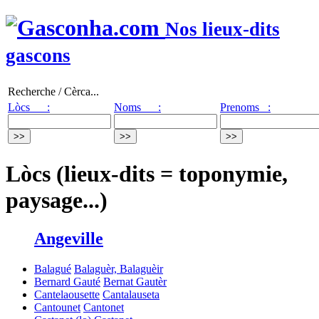
Nos lieux-dits
gascons
Recherche / Cèrca...
Lòcs :
Noms :
Prenoms :
Lòcs (lieux-dits = toponymie,
paysage...)
Angeville
Balagué
Balaguèr, Balaguèir
Bernard Gauté
Bernat
Gautèr
Cantelaousette
Cantalauseta
Cantounet
Cantonet