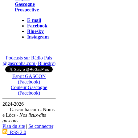
Gascogne
Prospective
E-mail
Facebook
Bluesky
Instagram
Podcasts sur Ràdio País
@gasconha.com (Bluesky)
Esprit GASCON
(Facebook)
Couleur Gascogne
(Facebook)
2024-2026
— Gasconha.com - Noms
e Lòcs -
Nos lieux-dits
gascons
Plan du site
|
Se connecter
|
RSS 2.0