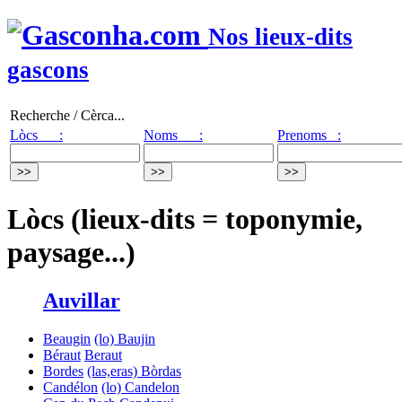
Nos lieux-dits
gascons
Recherche / Cèrca...
Lòcs :
Noms :
Prenoms :
Lòcs (lieux-dits = toponymie,
paysage...)
Auvillar
Beaugin
(lo) Baujin
Béraut
Beraut
Bordes
(las,eras) Bòrdas
Candélon
(lo) Candelon