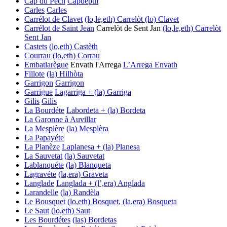
Cap du Pech
Capdepui
Carles
Carles
Carrélot de Clavet
(lo,le,eth) Carrelòt
(lo) Clavet
Carrélot de Saint Jean
Carrelòt de Sent Jan
(lo,le,eth) Carrelòt
Sent Jan
Castets
(lo,eth) Castèth
Courrau
(lo,eth) Corrau
Embatlarègue
Envath l'Arrega
L’Arrega
Envath
Fillote
(la) Hilhòta
Garrigon
Garrigon
Garrigue
Lagarriga + (la) Garriga
Gilis
Gilis
La Bourdéte
Labordeta + (la) Bordeta
La Garonne à Auvillar
La Mesplère
(la) Mesplèra
La Papayéte
La Planèze
Laplanesa + (la) Planesa
La Sauvetat
(la) Sauvetat
Lablanquéte
(la) Blanqueta
Lagravéte
(la,era) Graveta
Langlade
Langlada + (l’,era) Anglada
Larandelle
(la) Randèla
Le Bousquet
(lo,eth) Bosquet, (la,era) Bosqueta
Le Saut
(lo,eth) Saut
Les Bourdétes
(las) Bordetas