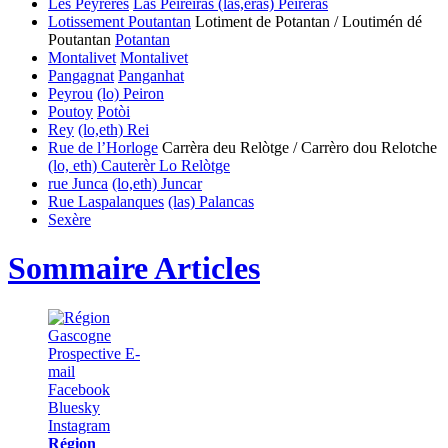
Les Peyrères
Las Peirèiras
(las,eras) Peirèras
Lotissement Poutantan
Lotiment de Potantan / Loutimén dé
Poutantan
Potantan
Montalivet
Montalivet
Pangagnat
Panganhat
Peyrou
(lo) Peiron
Poutoy
Potòi
Rey
(lo,eth) Rei
Rue de l’Horloge
Carrèra deu Relòtge / Carrèro dou Relotche
(lo, eth) Cauterèr
Lo Relòtge
rue Junca
(lo,eth) Juncar
Rue Laspalanques
(las) Palancas
Sexère
Sommaire Articles
Région