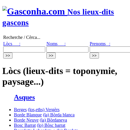
Nos lieux-dits
gascons
Recherche / Cèrca...
Lòcs :
Noms :
Prenoms :
Lòcs (lieux-dits = toponymie,
paysage...)
Asques
Berges
(los,eths) Vergèrs
Borde Blanque
(la) Bòrda blanca
Borde Neuve
(la) Bòrdaneva
Bosc Barrat
(lo) Bòsc barrat