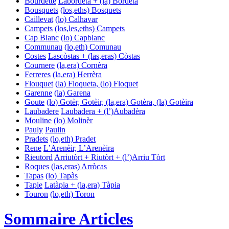
Bourdette
Labordeta + (la) Bordeta
Bousquets
(los,eths) Bosquets
Caillevat
(lo) Calhavar
Campets
(los,les,eths) Campets
Cap Blanc
(lo) Capblanc
Communau
(lo,eth) Comunau
Costes
Lascòstas + (las,eras) Còstas
Cournere
(la,era) Cornèra
Ferreres
(la,era) Herrèra
Flouquet
(la) Floqueta, (lo) Floquet
Garenne
(la) Garena
Goute
(lo) Gotèr, Gotèir, (la,era) Gotèra, (la) Gotèira
Laubadere
Laubadera + (l’)Aubadèra
Mouline
(lo) Molinèr
Pauly
Paulin
Pradets
(lo,eth) Pradet
Rene
L’Arenèir, L’Arenèira
Rieutord
Arriutòrt + Riutòrt + (l’)Arriu Tòrt
Roques
(las,eras) Arròcas
Tapas
(lo) Tapàs
Tapie
Latàpia + (la,era) Tàpia
Touron
(lo,eth) Toron
Sommaire Articles