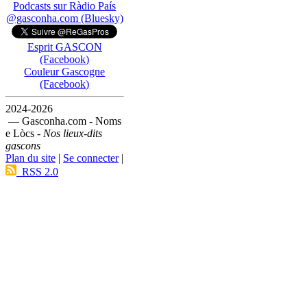
Podcasts sur Ràdio País
@gasconha.com (Bluesky)
Esprit GASCON
(Facebook)
Couleur Gascogne
(Facebook)
2024-2026
— Gasconha.com - Noms
e Lòcs -
Nos lieux-dits
gascons
Plan du site
|
Se connecter
|
RSS 2.0