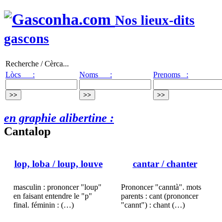
Nos lieux-dits
gascons
Recherche / Cèrca...
Lòcs :
Noms :
Prenoms :
en graphie alibertine :
Cantalop
lop, loba
/ loup, louve
cantar
/ chanter
masculin : prononcer "loup"
Prononcer "canntà". mots
en faisant entendre le "p"
parents : cant (prononcer
final. féminin : (…)
"cannt") : chant (…)