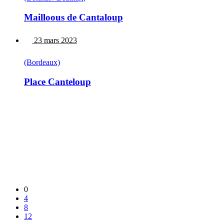
Mailloous de Cantaloup
23 mars 2023
(Bordeaux)
Place Canteloup
0
4
8
12