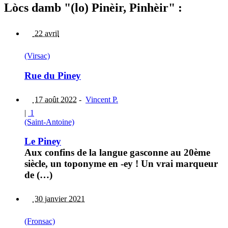
Lòcs damb "(lo) Pinèir, Pinhèir" :
22 avril
(Virsac)
Rue du Piney
17 août 2022
-
Vincent P.
|
1
(Saint-Antoine)
Le Piney
Aux confins de la langue gasconne au 20ème
siècle, un toponyme en -ey ! Un vrai marqueur
de (…)
30 janvier 2021
(Fronsac)