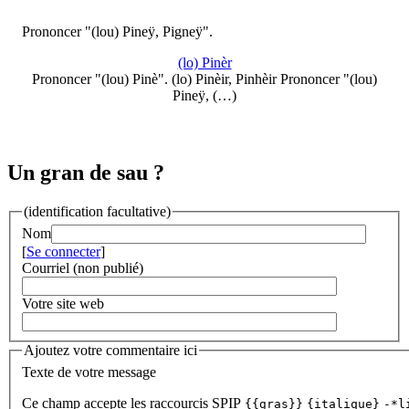
Prononcer "(lou) Pineÿ, Pigneÿ".
(lo) Pinèr
Prononcer "(lou) Pinè". (lo) Pinèir, Pinhèir Prononcer "(lou)
Pineÿ, (…)
Un gran de sau ?
(identification facultative)
Nom
[
Se connecter
]
Courriel (non publié)
Votre site web
Ajoutez votre commentaire ici
Texte de votre message
Ce champ accepte les raccourcis SPIP
{{gras}}
{italique}
-*l