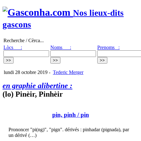
Nos lieux-dits
gascons
Recherche / Cèrca...
Lòcs :
Noms :
Prenoms :
lundi 28 octobre 2019
-
Tederic Merger
en graphie alibertine :
(lo) Pinèir, Pinhèir
pin, pinh
/ pin
Prononcer "pi(ng)", "pign". dérivés : pinhadar (pignada), par
un dérivé (…)