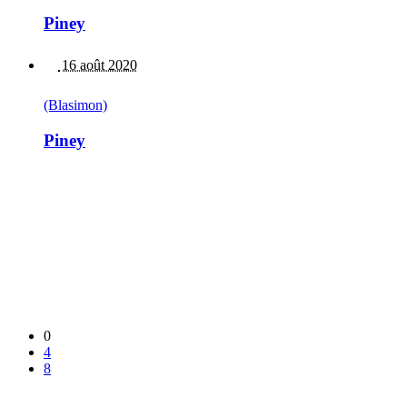
Piney
16 août 2020
(Blasimon)
Piney
0
4
8