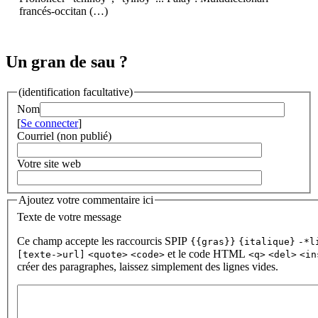
francés-occitan (…)
Un gran de sau ?
(identification facultative)
Nom
[
Se connecter
]
Courriel (non publié)
Votre site web
Ajoutez votre commentaire ici
Texte de votre message
Ce champ accepte les raccourcis SPIP
{{gras}}
{italique}
-*l
et le code HTML
[texte->url]
<quote>
<code>
<q>
<del>
<in
créer des paragraphes, laissez simplement des lignes vides.