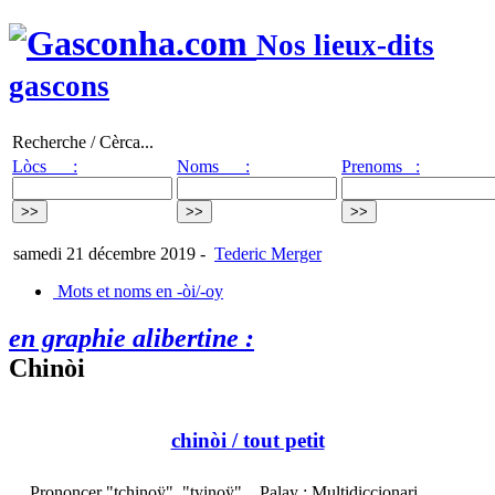
Nos lieux-dits
gascons
Recherche / Cèrca...
Lòcs :
Noms :
Prenoms :
samedi 21 décembre 2019
-
Tederic Merger
Mots et noms en -òi/-oy
en graphie alibertine :
Chinòi
chinòi
/ tout petit
Prononcer "tchinoÿ", "tyinoÿ"... Palay : Multidiccionari