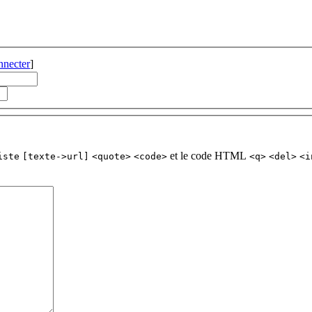
nnecter
]
et le code HTML
iste
[texte->url]
<quote>
<code>
<q>
<del>
<i