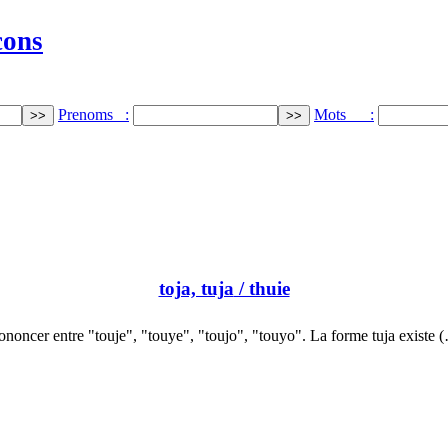
cons
Prenoms :
Mots :
toja, tuja
/ thuie
ononcer entre "touje", "touye", "toujo", "touyo". La forme tuja existe 