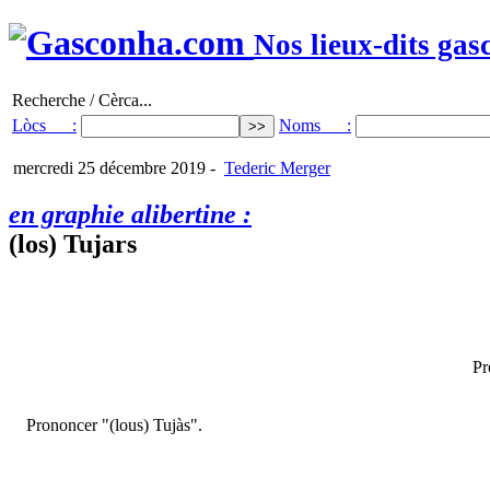
Nos lieux-dits gas
Recherche / Cèrca...
Lòcs :
Noms :
mercredi 25 décembre 2019
-
Tederic Merger
en graphie alibertine :
(los) Tujars
Pr
Prononcer "(lous) Tujàs".