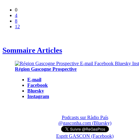
0
4
8
12
Sommaire Articles
Région Gascogne Prospective
E-mail
Facebook
Bluesky
Instagram
Podcasts sur Ràdio País
@gasconha.com (Bluesky)
Esprit GASCON (Facebook)