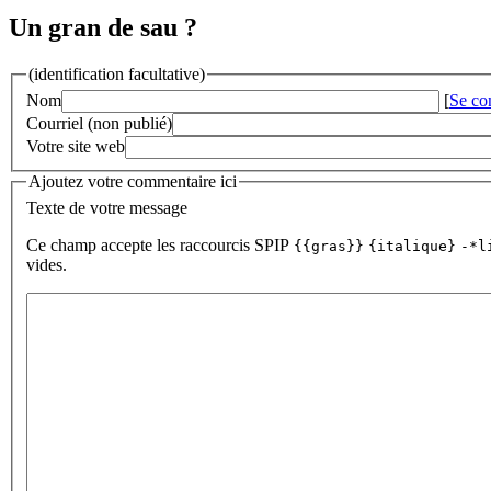
Un gran de sau ?
(identification facultative)
Nom
[
Se co
Courriel (non publié)
Votre site web
Ajoutez votre commentaire ici
Texte de votre message
Ce champ accepte les raccourcis SPIP
{{gras}}
{italique}
-*l
vides.